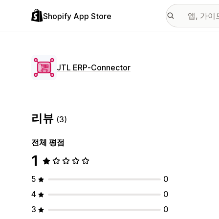
Shopify App Store
JTL ERP‑Connector
리뷰
(3)
전체 평점
1
5
0
4
0
3
0