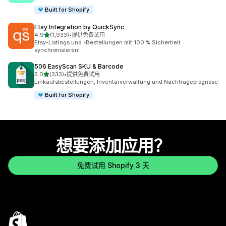
Built for Shopify
Etsy Integration by QuickSync
星（满分 5 星）
4.9
(1,933)
•
提供免费试用
总共 1933 条评论
Etsy-Listings und -Bestellungen mit 100 % Sicherheit
synchronisieren!
506 EasyScan SKU & Barcode
星（满分 5 星）
5.0
(333)
•
提供免费试用
总共 333 条评论
Einkaufsbestellungen, Inventarverwaltung und Nachfrageprognose
Built for Shopify
想要添加应用？
免费试用 Shopify 3 天