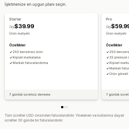
İspanya
İtalya
İşletmenize en uygun planı seçin.
Ürünler
Tüm yüzey baskı
Giyim
İşlemeli
Takı
Çevre dostu
Starter
Pro
$39.99
$59.9
Kargo seçenekleri
/ay
/ay
Ürün maliyeti
Ürün maliyeti
White label
Toplu kargo
Özel kargo
Çevre dostu kargo
Çoklu kargo
Gerçek zamanlı güncellemeler
Özellikler
Özellikler
Her şey dahil fiyatlandırma
Sipariş takibi
250 benzersiz ürün
250 benzers
Kişisel markalama
25 premium 
Markalı faturalandırma
Kişisel mar
Markalı fatu
Ürün görseli 
7 günlük ücretsiz deneme
7 günlük ücre
Tüm ücretler USD cinsinden faturalandırılır. Yinelenen ve kullanıma dayalı
ücretler 30 günde bir faturalandırılır.