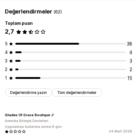
Değerlendirmeler
(62)
Toplam puan
2,7
5
38
4
4
3
3
2
2
1
15
Değerlendirme yazın
Tüm değerlendirmeler
Shades Of Grace Boutique
Amerika Birleşik Devletleri
Uygulamayı kullanma süresi:8 gün
24 Mart 2026