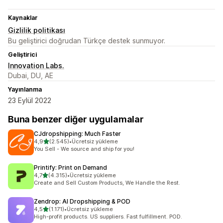
Kaynaklar
Gizlilik politikası
Bu geliştirici doğrudan Türkçe destek sunmuyor.
Geliştirici
Innovation Labs.
Dubai, DU, AE
Yayınlanma
23 Eylül 2022
Buna benzer diğer uygulamalar
CJdropshipping: Much Faster
5 yıldız üzerinden
4,9
(2.545)
•
Ücretsiz yükleme
toplam 2545 değerlendirme
You Sell - We source and ship for you!
Printify: Print on Demand
5 yıldız üzerinden
4,7
(4.315)
•
Ücretsiz yükleme
toplam 4315 değerlendirme
Create and Sell Custom Products, We Handle the Rest.
Zendrop: AI Dropshipping & POD
5 yıldız üzerinden
4,5
(1.171)
•
Ücretsiz yükleme
toplam 1171 değerlendirme
High-profit products. US suppliers. Fast fulfillment. POD.