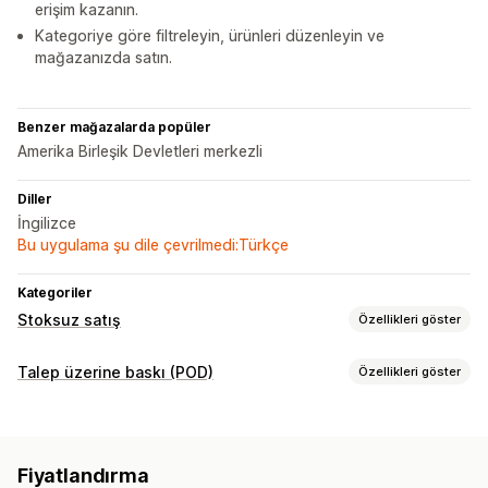
erişim kazanın.
Kategoriye göre filtreleyin, ürünleri düzenleyin ve
mağazanızda satın.
Benzer mağazalarda popüler
Amerika Birleşik Devletleri merkezli
Diller
İngilizce
Bu uygulama şu dile çevrilmedi:Türkçe
Kategoriler
Stoksuz satış
Özellikleri göster
Satabileceğiniz ürünler
Talep üzerine baskı (POD)
Özellikleri göster
Giyim ve aksesuar
Sağlık ve güzellik
Ürün özelleştirme
Tedarik konumları
Şahsi etiketler
Özel ambalaj
Model oluşturucu
Amerika Birleşik Devletleri
Birleşik Krallık
Kanada
Çin
Fiyatlandırma
Ambalaj ekstraları
Kişiselleştirme