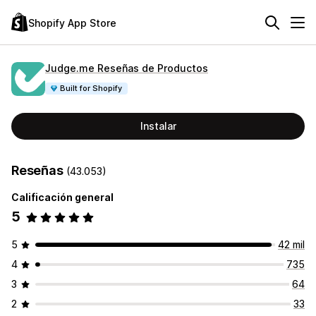
Shopify App Store
Judge.me Reseñas de Productos
Built for Shopify
Instalar
Reseñas
(43.053)
Calificación general
5
5
42 mil
4
735
3
64
2
33