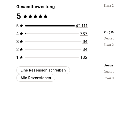
Etwa 2
Gesamtbewertung
5
5
42.111
klugin
4
737
Deutsc
3
64
Etwa 2
2
34
1
132
Jesus 
Eine Rezension schreiben
Deutsc
Alle Rezensionen
Etwa 3