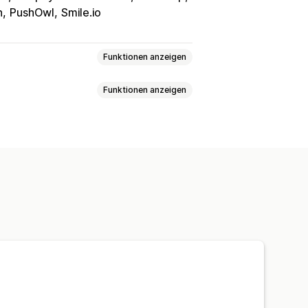
n
PushOwl
Smile.io
Funktionen anzeigen
Funktionen anzeigen
Videorezensionen
lls
Mediengalerien
Rasterlayout
JSON-LD
Metadaten-Optimierung
Rezensionen"
Top-Rezensionen
n
Fragen und Antworten
nippets
g
Tests
A/B-Tests
h-Benachrichtigungen
gen
QR-Codes
Werbeaktionen
gration von Rezensionen
atisierungen
Individuelle Anfragen