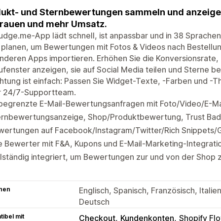
ukt- und Sternbewertungen sammeln und anzeigen.
rauen und mehr Umsatz.
udge.me-App lädt schnell, ist anpassbar und in 38 Sprachen
 planen, um Bewertungen mit Fotos & Videos nach Bestellun
nderen Apps importieren. Erhöhen Sie die Konversionsrate
fenster anzeigen, sie auf Social Media teilen und Sterne be
chtung ist einfach: Passen Sie Widget-Texte, -Farben und -
r 24/7-Supportteam.
begrenzte E-Mail-Bewertungsanfragen mit Foto/Video/E-M
ernbewertungsanzeige, Shop/Produktbewertung, Trust Bad
wertungen auf Facebook/Instagram/Twitter/Rich Snippets/G
e Bewerter mit F&A, Kupons und E-Mail-Marketing-Integrati
lständig integriert, um Bewertungen zur und von der Shop 
hen
Englisch, Spanisch, Französisch, Italien
Deutsch
ibel mit
Checkout
Kundenkonten
Shopify Fl