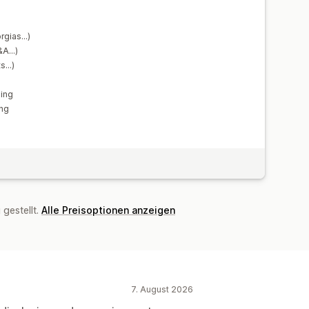
gias...)
F&A…)
ts…)
ing
ung
gestellt.
Alle Preisoptionen anzeigen
7. August 2026