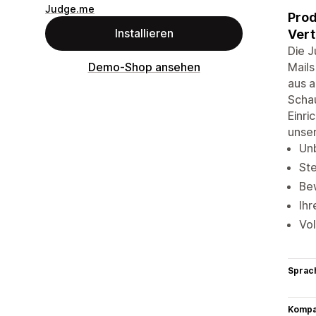
Judge.me
Prod
Installieren
Vert
Die J
Mails
Demo-Shop ansehen
aus a
Schau
Einri
unse
Un
St
Be
Ihr
Vol
Sprac
Kompat