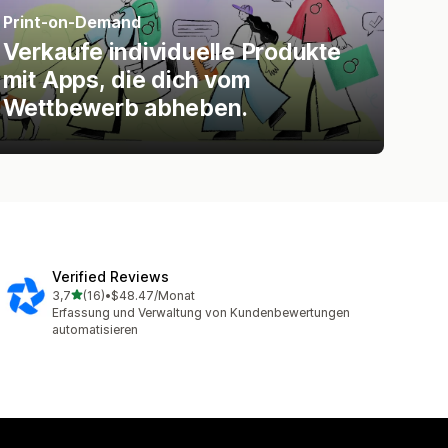
Print-on-Demand
Verkaufe individuelle Produkte
mit Apps, die dich vom
Wettbewerb abheben.
Verified Reviews
von 5 Sternen
3,7
(16)
•
$48.47/Monat
16 Rezensionen insgesamt
Erfassung und Verwaltung von Kundenbewertungen
automatisieren