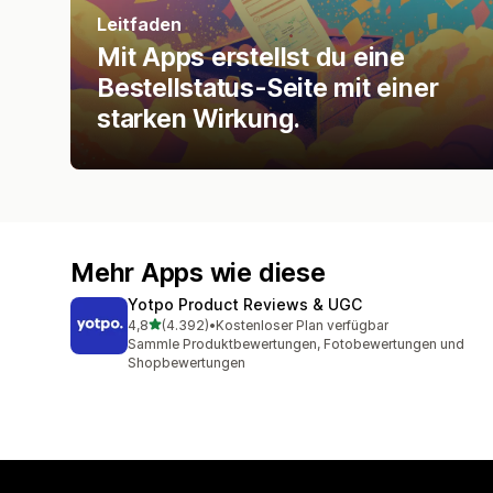
Leitfaden
Mit Apps erstellst du eine
Bestellstatus-Seite mit einer
starken Wirkung.
Mehr Apps wie diese
Yotpo Product Reviews & UGC
von 5 Sternen
4,8
(4.392)
•
Kostenloser Plan verfügbar
4392 Rezensionen insgesamt
Sammle Produktbewertungen, Fotobewertungen und
Shopbewertungen