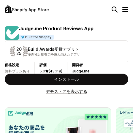
Shopify App Store
Judge.me Product Reviews App
Built for Shopify
Build Awards受賞アプリ
20
25
革新性と影響力を兼ね備えたアプリ
価格設定
評価
開発者
無料プランあり
5.0
(43,119)
Judge.me
インストール
デモストアを表示する