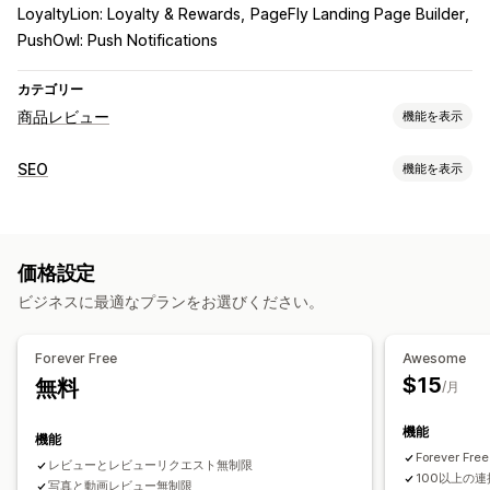
LoyaltyLion: Loyalty & Rewards
PageFly Landing Page Builder
PushOwl: Push Notifications
カテゴリー
商品レビュー
機能を表示
表示オプション
SEO
機能を表示
テスティモニアル
写真のレビュー
動画のレビュー
星評価
SEOツール
バッジ
カルーセル
メディアギャラリー
グリッドレイアウト
バックリンク
メタタグ
リッチスニペット
JSON-LD
タブまたはサイドバー
レビュー一覧ページ
上位のレビュー
価格設定
メタデータの最適化
レビューサマリー
Q&A
商品のグループ化
絞り込み
ビジネスに最適なプランをお選びください。
リッチスニペット
パフォーマンスのモニタリング
レポート
分析
追跡
テスト
A/Bテスト
レビューの収集方法
Forever Free
Awesome
メールリクエスト
SMSリクエスト
プッシュ通知
SNSのUGC
$15
無料
/月
フォーム
アンケート
QRコード
プロモーション
紹介
機能
インポートとエクスポート
レビューの移行
機能
Forever Fr
レビューシンジケーション
オートメーション
レビューとレビューリクエスト無制限
100以上の連携
写真と動画レビュー無制限