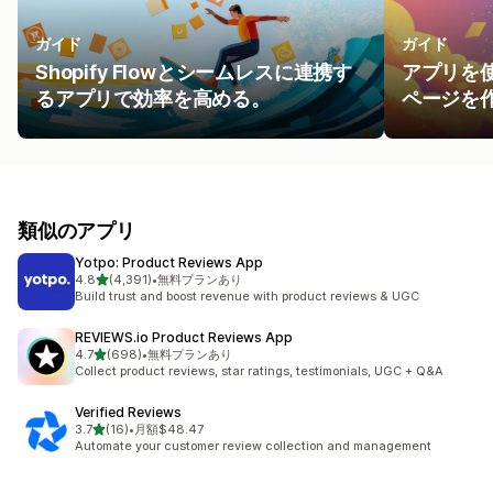
ガイド
ガイド
Shopify Flowとシームレスに連携す
アプリを
るアプリで効率を高める。
ページを
類似のアプリ
Yotpo: Product Reviews App
5つ星中
4.8
(4,391)
•
無料プランあり
合計レビュー数：4391件
Build trust and boost revenue with product reviews & UGC
REVIEWS.io Product Reviews App
5つ星中
4.7
(698)
•
無料プランあり
合計レビュー数：698件
Collect product reviews, star ratings, testimonials, UGC + Q&A
Verified Reviews
5つ星中
3.7
(16)
•
月額$48.47
合計レビュー数：16件
Automate your customer review collection and management