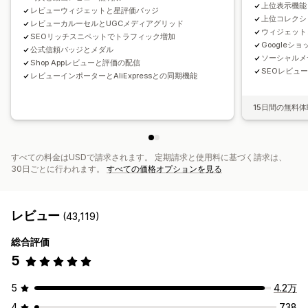
カスタムリクエスト
上位表示機能
レビューウィジェットと星評価バッジ
上位コレクシ
レビューカルーセルとUGCメディアグリッド
ウィジェット
SEOリッチスニペットでトラフィック増加
Googleシ
公式信頼バッジとメダル
ソーシャルメ
Shop Appレビューと評価の配信
SEOレビュ
レビューインポーターとAliExpressとの同期機能
15日間の無料体
すべての料金はUSDで請求されます。 定期請求と使用料に基づく請求は、
30日ごとに行われます。
すべての価格オプションを見る
レビュー
(43,119)
総合評価
5
5
4.2万
4
738