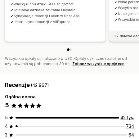
Pełna person
Automatyzacje
Niestandardowe prośby
Więcej ruchu dzięki SEO-snippetom
Wysyłka rec
Oficjalna odznaka zaufania i medale
Udostępnian
Syndykacja recenzji i ocen w Shop App
Wszystkie r
Import i sync recenzji z AliExpress
15-dniowa da
Wszystkie opłaty są naliczane w USD. Opłaty cykliczne i zależne od
użytkowania są pobierane co 30 dni.
Zobacz wszystkie opcje cen
Recenzje
(42 967)
Ogólna ocena
5
5
42 tys.
4
734
3
64