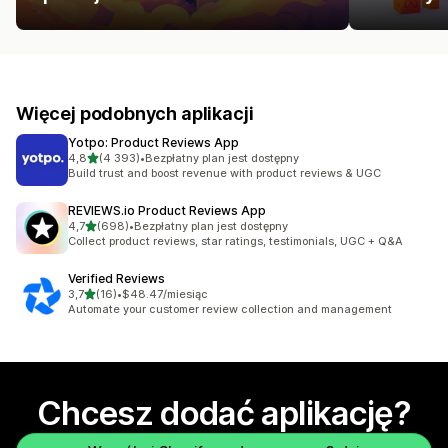
Więcej podobnych aplikacji
Yotpo: Product Reviews App
na 5 gwiazdek
4,8
(4 393)
•
Bezpłatny plan jest dostępny
Łączna liczba recenzji: 4393
Build trust and boost revenue with product reviews & UGC
REVIEWS.io Product Reviews App
na 5 gwiazdek
4,7
(698)
•
Bezpłatny plan jest dostępny
Łączna liczba recenzji: 698
Collect product reviews, star ratings, testimonials, UGC + Q&A
Verified Reviews
na 5 gwiazdek
3,7
(16)
•
$48.47/miesiąc
Łączna liczba recenzji: 16
Automate your customer review collection and management
Chcesz dodać aplikację?