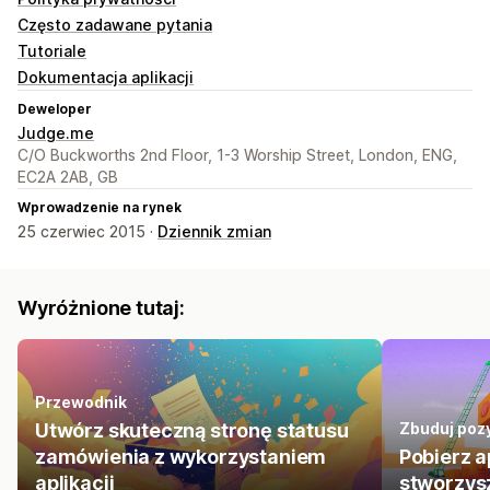
Często zadawane pytania
Tutoriale
Dokumentacja aplikacji
Deweloper
Judge.me
C/O Buckworths 2nd Floor, 1-3 Worship Street, London, ENG,
EC2A 2AB, GB
Wprowadzenie na rynek
25 czerwiec 2015 ·
Dziennik zmian
Wyróżnione tutaj:
Przewodnik
Utwórz skuteczną stronę statusu
Zbuduj pozy
zamówienia z wykorzystaniem
Pobierz a
aplikacji
stworzys