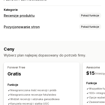
Kategorie
Recenzje produktu
Pokaż funkcje
Opcje wyświetlania
Pozycjonowanie stron
Pokaż funkcje
Referencje
Recenzje ze zdjęciami
Recenzje z filmami
Narzędzia SEO
Liczba gwiazdek
Znaczki
Karuzele
Galerie multimediów
Linki przychodzące
Metatagi
Fragmenty rozszerzone
Układ siatki
Karty lub paski boczne
Ceny
JSON-LD
Optymalizacja metadanych
Strona wszystkich recenzji
Najlepsze recenzje
Wybierz plan najlepiej dopasowany do potrzeb firmy.
Streszczenie recenzji
Pytania i odpowiedzi
Monitorowanie wydajności
Grupowanie produktów
Filtrowanie
Raportowanie
Analizy
Śledzenie
Testowanie
Testy A/B
Forever Free
Awesome
Fragmenty rozszerzone
$15
Gratis
/miesią
Sposoby zbierania recenzji
Funkcje
Prośby przez e-mail
Prośby przez SMS
Funkcje
Wszystkie f
Powiadomienia push
UGC w mediach społecznościowych
Nieograniczona ilość recenzji i próśb
100+ integrac
Nieograniczone recenzje foto/wideo
Formularze
Ankiety
Kody QR
Promocje
Polecenia
Opcje wyświe
Widżet recenzji i odznaka gwiazdkowa
Import i eksport
Migracja recenzji
Syndykacja recenzji
Zaawansowane
Karuzela recenzji i siatka UGC