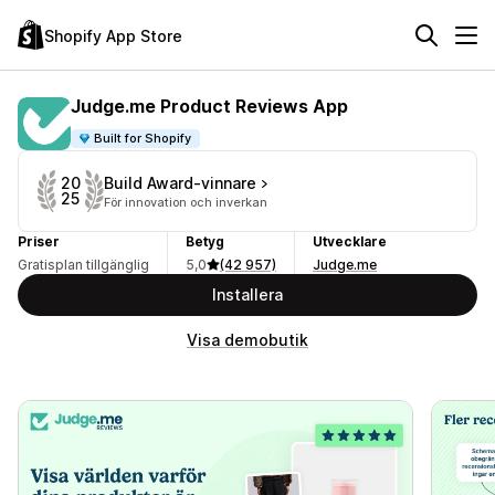
Shopify App Store
Judge.me Product Reviews App
Built for Shopify
Build Award-vinnare
20
25
För innovation och inverkan
Priser
Betyg
Utvecklare
Gratisplan tillgänglig
5,0
(42 957)
Judge.me
Installera
Visa demobutik