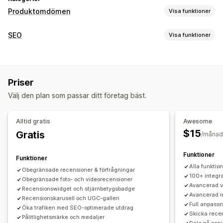
Produktomdömen
Visa funktioner
Visningsalternativ
SEO
Visa funktioner
Berättelser
Fotorecensioner
Videorecensioner
SEO-verktyg
Stjärnklassificering
Märken
Karuseller
Mediagallerier
Bakåtlänkar
Metataggar
Textfragment
JSON-LD
Rutnätslayout
Flikar eller sidopaneler
Priser
Optimering av metadata
En sida med alla recensioner
Positiva recensioner
Välj den plan som passar ditt företag bäst.
Sammanfattningar av recensioner
Frågor och svar
Övervakning av prestanda
Produktgrupper
Filtrering
Textfragment
Rapportering
Analysverktyg
Spårning
Testning
Alltid gratis
Awesome
A/B-testning
Metoder för insamling av recensioner
$15
Gratis
/månad
Förfrågningar via e-post
Förfrågningar via sms
Funktioner
Push-meddelanden
Funktioner
Alla funktio
Användargenererat innehåll i sociala medier
Formulär
Obegränsade recensioner & förfrågningar
100+ integra
Obegränsade foto- och videorecensioner
Enkäter
QR-koder
Kampanjer
Hänvisningar
Avancerad v
Recensionswidget och stjärnbetygsbadge
Import och export
Migrering av recensioner
Avancerad i
Recensionskarusell och UGC-galleri
Full anpassn
Syndikering av recensioner
Automatiseringar
Öka trafiken med SEO-optimerade utdrag
Skicka recen
Pålitlighetsmärke och medaljer
Anpassade förfrågningar