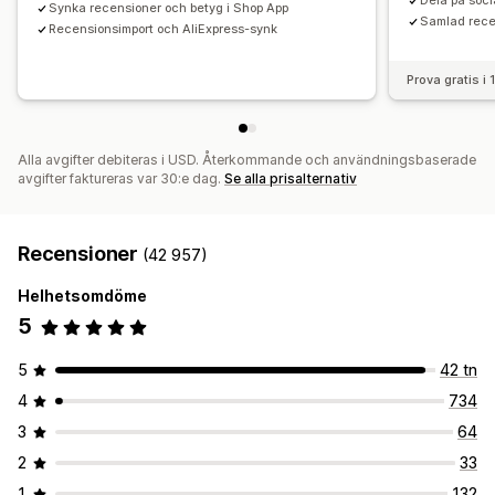
Dela på soc
Synka recensioner och betyg i Shop App
Samlad rece
Recensionsimport och AliExpress-synk
Prova gratis i
Alla avgifter debiteras i USD. Återkommande och användningsbaserade
avgifter faktureras var 30:e dag.
Se alla prisalternativ
Recensioner
(42 957)
Helhetsomdöme
5
5
42 tn
4
734
3
64
2
33
1
132