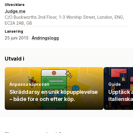
Utvecklare
Judge.me
C/O Buckworths 2nd Floor, 1-3 Worship Street, London, ENG,
EC2A 2AB, GB
Lansering
25 juni 2015 ·
Ändringslogg
Utvald i
Anpassa köpresan
Guide
Skräddarsy en unik köpupplevelse
Upptäck a
– både före och efter köp.
italiensk