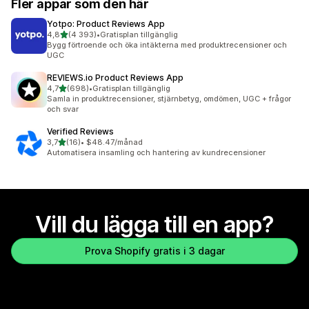
Fler appar som den här
Yotpo: Product Reviews App
av 5 stjärnor
4,8
(4 393)
•
Gratisplan tillgänglig
4393 recensioner totalt
Bygg förtroende och öka intäkterna med produktrecensioner och
UGC
REVIEWS.io Product Reviews App
av 5 stjärnor
4,7
(698)
•
Gratisplan tillgänglig
698 recensioner totalt
Samla in produktrecensioner, stjärnbetyg, omdömen, UGC + frågor
och svar
Verified Reviews
av 5 stjärnor
3,7
(16)
•
$48.47/månad
16 recensioner totalt
Automatisera insamling och hantering av kundrecensioner
Vill du lägga till en app?
Prova Shopify gratis i 3 dagar