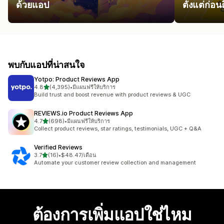
ด้วยแอป
ตั้งแต่ก่อน
พบกับแอปที่น่าสนใจ
Yotpo: Product Reviews App
เต็ม 5 ดาว
4.8
(4,395)
•
มีแผนฟรีให้บริการ
ทั้งหมด 4395 รีวิว
Build trust and boost revenue with product reviews & UGC
REVIEWS.io Product Reviews App
เต็ม 5 ดาว
4.7
(698)
•
มีแผนฟรีให้บริการ
ทั้งหมด 698 รีวิว
Collect product reviews, star ratings, testimonials, UGC + Q&A
Verified Reviews
เต็ม 5 ดาว
3.7
(16)
•
$48.47/เดือน
ทั้งหมด 16 รีวิว
Automate your customer review collection and management
ต้องการเพิ่มแอปใช่ไหม