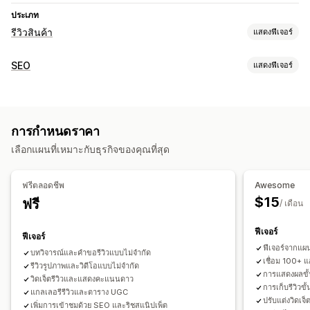
ประเภท
รีวิวสินค้า
แสดงฟีเจอร์
ตัวเลือกการแสดงผล
SEO
แสดงฟีเจอร์
ข้อความรับรอง
รีวิวรูปภาพ
รีวิววิดีโอ
การให้ดาว
เครื่องหมาย
เครื่องมือ SEO
ภาพสไลด์
แกลเลอรีสื่อ
เลย์เอาต์แบบกริด
แท็บหรือแถบด้านข้าง
ลิงก์ย้อนกลับ
เมตาแท็ก
ส่วนย่อยแบบสมบูรณ์
JSON-LD
หน้ารีวิวทั้งหมด
รีวิวยอดนิยม
สรุปรีวิว
ถามตอบ
การจัดกลุ่มสินค้า
การกำหนดราคา
การเพิ่มประสิทธิภาพ Metadata
การกรอง
ส่วนย่อยแบบสมบูรณ์
เลือกแผนที่เหมาะกับธุรกิจของคุณที่สุด
การเฝ้าติดตามประสิทธิภาพ
วิธีรวบรวมรีวิว
การรายงาน
การวิเคราะห์
การติดตาม
การทดสอบ
คำขอทางอีเมล
คำขอทาง SMS
การแจ้งเตือนแบบพุช
ฟรีตลอดชีพ
Awesome
การทดสอบ A/B
โซเชียลมีเดีย
แบบฟอร์ม
แบบสำรวจ
คิวอาร์โค้ด
การโปรโมท
$15
ฟรี
/ เดือน
การแนะนำ
นำเข้าและส่งออก
ตรวจสอบการย้าย
ฟีเจอร์
ตรวจสอบการเผยแพร่
การทำงานอัตโนมัติ
คำขอที่กำหนดเอง
ฟีเจอร์
ฟีเจอร์จากแผ
บทวิจารณ์และคำขอรีวิวแบบไม่จำกัด
เชื่อม 100+ แ
รีวิวรูปภาพและวิดีโอแบบไม่จำกัด
การแสดงผลขั้
วิดเจ็ตรีวิวและแสดงคะแนนดาว
การเก็บรีวิวขั
แกลเลอรีรีวิวและตาราง UGC
ปรับแต่งวิดเจ
เพิ่มการเข้าชมด้วย SEO และริชสแนิปเพ็ต