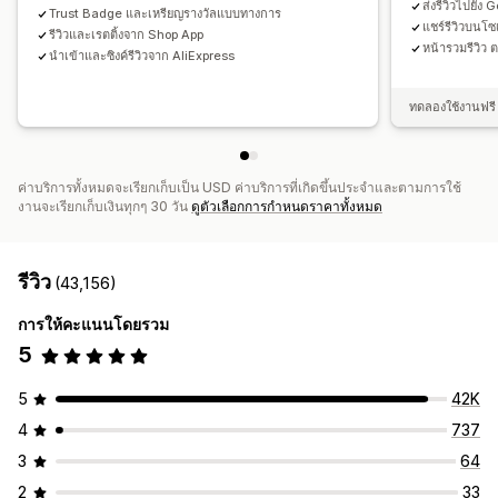
ส่งรีวิวไปยัง
Trust Badge และเหรียญรางวัลแบบทางการ
แชร์รีวิวบนโ
รีวิวและเรตติ้งจาก Shop App
หน้ารวมรีวิว 
นำเข้าและซิงค์รีวิวจาก AliExpress
ทดลองใช้งานฟรี 
ค่าบริการทั้งหมดจะเรียกเก็บเป็น USD ค่าบริการที่เกิดขึ้นประจำและตามการใช้
งานจะเรียกเก็บเงินทุกๆ 30 วัน
ดูตัวเลือกการกำหนดราคาทั้งหมด
รีวิว
(43,156)
การให้คะแนนโดยรวม
5
5
42K
4
737
3
64
2
33