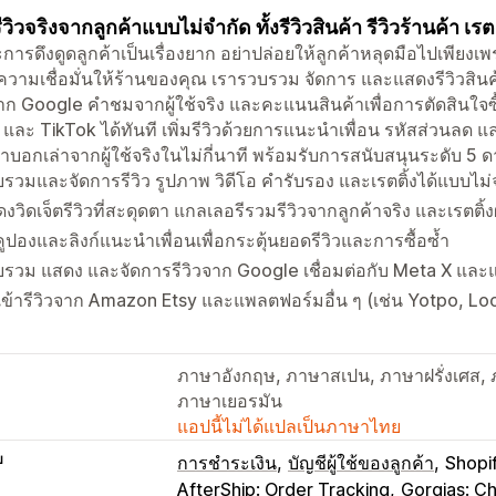
ีวิวจริงจากลูกค้าแบบไม่จำกัด ทั้งรีวิวสินค้า รีวิวร้านค้า เ
การดึงดูดลูกค้าเป็นเรื่องยาก อย่าปล่อยให้ลูกค้าหลุดมือไปเพี
ความเชื่อมั่นให้ร้านของคุณ เรารวบรวม จัดการ และแสดงรีวิวสินค้าแ
จาก Google คำชมจากผู้ใช้จริง และคะแนนสินค้าเพื่อการตัดสินใจซื
และ TikTok ได้ทันที เพิ่มรีวิวด้วยการแนะนำเพื่อน รหัสส่วนลด และ
บอกเล่าจากผู้ใช้จริงในไม่กี่นาที พร้อมรับการสนับสนุนระดับ 5 
รวมและจัดการรีวิว รูปภาพ วิดีโอ คำรับรอง และเรตติ้งได้แบบไม่
งวิดเจ็ตรีวิวที่สะดุดตา แกลเลอรีรวมรีวิวจากลูกค้าจริง และเรตติ้
คูปองและลิงก์แนะนำเพื่อนเพื่อกระตุ้นยอดรีวิวและการซื้อซ้ำ
รวม แสดง และจัดการรีวิวจาก Google เชื่อมต่อกับ Meta X และ
ข้ารีวิวจาก Amazon Etsy และแพลตฟอร์มอื่น ๆ (เช่น Yotpo, Lo
ภาษาอังกฤษ, ภาษาสเปน, ภาษาฝรั่งเศส, 
ภาษาเยอรมัน
แอปนี้ไม่ได้แปลเป็นภาษาไทย
บ
การชำระเงิน
บัญชีผู้ใช้ของลูกค้า
Shopi
AfterShip: Order Tracking
Gorgias: C