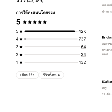
รีวิว
(43,089)
เยอรมนี
ประมาณ
การให้คะแนนโดยรวม
5
5
42K
Bricks
4
737
สหราช
3
64
ประมาณ
2
34
แอป
1
132
เขียนรีวิว
รีวิวทั้งหมด
iCafila
เปรู
11 เดื