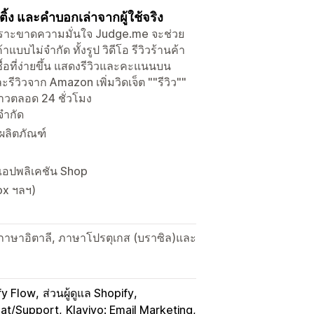
รตติ้ง และคำบอกเล่าจากผู้ใช้จริง
ยงเพราะขาดความมั่นใจ Judge.me จะช่วย
บบไม่จำกัด ทั้งรูป วิดีโอ รีวิวร้านค้า
้อที่ง่ายขึ้น แสดงรีวิวและคะแนนบน
รีวิวจาก Amazon เพิ่มวิดเจ็ต ""รีวิว""
ดาวตลอด 24 ชั่วโมง
จำกัด
งผลิตภัณฑ์
แอปพลิเคชัน Shop
ox ฯลฯ)
ภาษาอิตาลี, ภาษาโปรตุเกส (บราซิล)และ
fy Flow
ส่วนผู้ดูแล Shopify
hat/Support
Klaviyo: Email Marketing