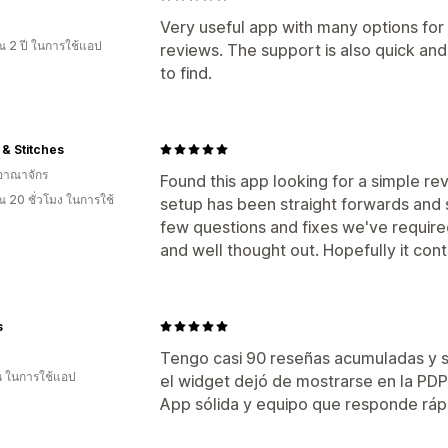
Very useful app with many options fo
 2 ปี ในการใช้แอป
reviews. The support is also quick and 
to find.
 & Stitches
อาณาจักร
Found this app looking for a simple rev
 20 ชั่วโมง ในการใช้
setup has been straight forwards and 
few questions and fixes we've required
and well thought out. Hopefully it cont
s
Tengo casi 90 reseñas acumuladas y so
อน ในการใช้แอป
el widget dejó de mostrarse en la PDP
App sólida y equipo que responde ráp