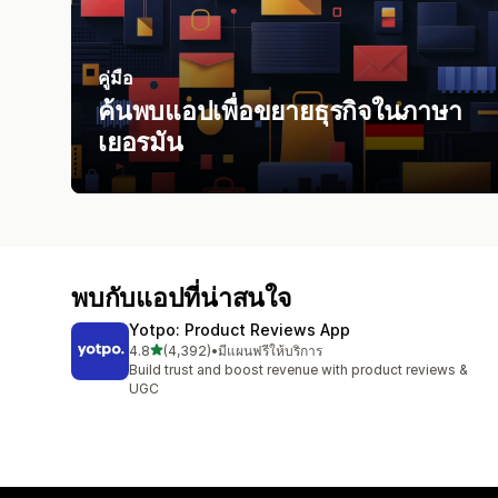
คู่มือ
ค้นพบแอปเพื่อขยายธุรกิจในภาษา
เยอรมัน
พบกับแอปที่น่าสนใจ
Yotpo: Product Reviews App
เต็ม 5 ดาว
4.8
(4,392)
•
มีแผนฟรีให้บริการ
ทั้งหมด 4392 รีวิว
Build trust and boost revenue with product reviews &
UGC