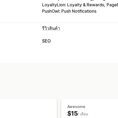
LoyaltyLion: Loyalty & Rewards
PageF
PushOwl: Push Notifications
รีวิวสินค้า
ตัวเลือกการแสดงผล
SEO
ข้อความรับรอง
รีวิวรูปภาพ
รีวิววิดีโอ
ก
เครื่องมือ SEO
แกลเลอรีสื่อ
เลย์เอาต์แบบกริด
แท็บหรือ
ลิงก์ย้อนกลับ
เมตาแท็ก
ส่วนย่อยแบบสมบ
รีวิวยอดนิยม
สรุปรีวิว
ถามตอบ
การจัดก
การเพิ่มประสิทธิภาพ Metadata
ส่วนย่อยแบบสมบูรณ์
การเฝ้าติดตามประสิทธิภาพ
วิธีรวบรวมรีวิว
การรายงาน
การวิเคราะห์
การติดตาม
คำขอทางอีเมล
คำขอทาง SMS
การแจ้ง
แบบสำรวจ
คิวอาร์โค้ด
การโปรโมท
ก
ตรวจสอบการย้าย
ตรวจสอบการเผยแพร่
Awesome
$15
/ เดือน