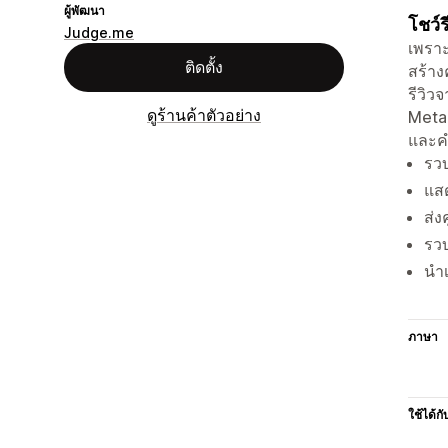
ผู้พัฒนา
โชว์ร
Judge.me
เพราะ
ติดตั้ง
สร้าง
รีวิว
ดูร้านค้าตัวอย่าง
Meta 
และคำ
รวบ
แสด
ส่ง
รวบ
นำเ
ภาษา
ใช้ได้กั