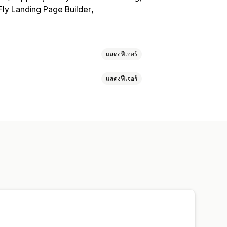
ly Landing Page Builder
แสดงฟีเจอร์
แสดงฟีเจอร์
ารให้ดาว
เครื่องหมาย
ภาพสไลด์
แถบด้านข้าง
หน้ารีวิวทั้งหมด
ูรณ์
JSON-LD
ลุ่มสินค้า
การกรอง
การทดสอบ
การทดสอบ A/B
เตือนแบบพุช
โซเชียลมีเดีย
แบบฟอร์ม
ารแนะนำ
นำเข้าและส่งออก
การทำงานอัตโนมัติ
คำขอที่กำหนดเอง