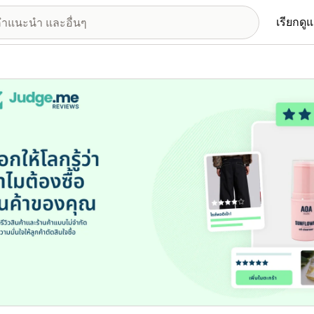
เรียกดู
อรีรูปภาพที่แสดง