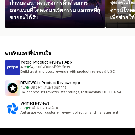
กำหนดอนาคตแห่งการค้าด้วยการ
ชุดเทคโนโลย
ออกแบบที่โดดเด่น นวัตกรรม และผลที่ผู้
ดาวน์โหลด
ขายจะได้รับ
เพื่อช่วยให
พบกับแอปที่น่าสนใจ
Yotpo: Product Reviews App
เต็ม 5 ดาว
4.8
(4,390)
•
มีแผนฟรีให้บริการ
ทั้งหมด 4390 รีวิว
Build trust and boost revenue with product reviews & UGC
REVIEWS.io Product Reviews App
เต็ม 5 ดาว
4.7
(698)
•
มีแผนฟรีให้บริการ
ทั้งหมด 698 รีวิว
Collect product reviews, star ratings, testimonials, UGC + Q&A
Verified Reviews
เต็ม 5 ดาว
3.7
(16)
•
$48.47/เดือน
ทั้งหมด 16 รีวิว
Automate your customer review collection and management