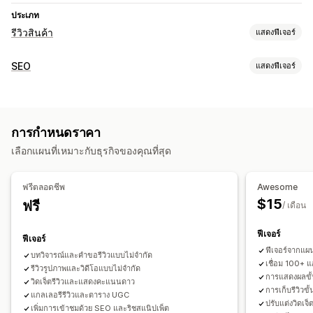
ประเภท
รีวิวสินค้า
แสดงฟีเจอร์
ตัวเลือกการแสดงผล
SEO
แสดงฟีเจอร์
ข้อความรับรอง
รีวิวรูปภาพ
รีวิววิดีโอ
การให้ดาว
เครื่องหมาย
เครื่องมือ SEO
ภาพสไลด์
แกลเลอรีสื่อ
เลย์เอาต์แบบกริด
แท็บหรือแถบด้านข้าง
ลิงก์ย้อนกลับ
เมตาแท็ก
ส่วนย่อยแบบสมบูรณ์
JSON-LD
หน้ารีวิวทั้งหมด
รีวิวยอดนิยม
สรุปรีวิว
ถามตอบ
การจัดกลุ่มสินค้า
การกำหนดราคา
การเพิ่มประสิทธิภาพ Metadata
การกรอง
ส่วนย่อยแบบสมบูรณ์
เลือกแผนที่เหมาะกับธุรกิจของคุณที่สุด
การเฝ้าติดตามประสิทธิภาพ
วิธีรวบรวมรีวิว
การรายงาน
การวิเคราะห์
การติดตาม
การทดสอบ
คำขอทางอีเมล
คำขอทาง SMS
การแจ้งเตือนแบบพุช
ฟรีตลอดชีพ
Awesome
การทดสอบ A/B
โซเชียลมีเดีย
แบบฟอร์ม
แบบสำรวจ
คิวอาร์โค้ด
การโปรโมท
$15
ฟรี
/ เดือน
การแนะนำ
นำเข้าและส่งออก
ตรวจสอบการย้าย
ฟีเจอร์
ตรวจสอบการเผยแพร่
การทำงานอัตโนมัติ
คำขอที่กำหนดเอง
ฟีเจอร์
ฟีเจอร์จากแผ
บทวิจารณ์และคำขอรีวิวแบบไม่จำกัด
เชื่อม 100+ แ
รีวิวรูปภาพและวิดีโอแบบไม่จำกัด
การแสดงผลขั้
วิดเจ็ตรีวิวและแสดงคะแนนดาว
การเก็บรีวิวขั
แกลเลอรีรีวิวและตาราง UGC
ปรับแต่งวิดเจ
เพิ่มการเข้าชมด้วย SEO และริชสแนิปเพ็ต