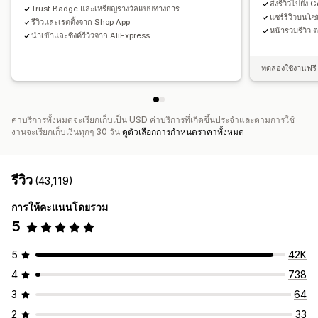
ส่งรีวิวไปยัง
Trust Badge และเหรียญรางวัลแบบทางการ
แชร์รีวิวบนโ
รีวิวและเรตติ้งจาก Shop App
หน้ารวมรีวิว 
นำเข้าและซิงค์รีวิวจาก AliExpress
ทดลองใช้งานฟรี 
ค่าบริการทั้งหมดจะเรียกเก็บเป็น USD ค่าบริการที่เกิดขึ้นประจำและตามการใช้
งานจะเรียกเก็บเงินทุกๆ 30 วัน
ดูตัวเลือกการกำหนดราคาทั้งหมด
รีวิว
(43,119)
การให้คะแนนโดยรวม
5
5
42K
4
738
3
64
2
33