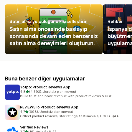
Satın alma yolculuğunu kişiselleştirin
Rehber
Satın alma öncesinde başlayıp
İspanya'd
sonrasında devam eden benzersiz
büyütmen
satın alma deneyimleri oluşturun.
uygulama
Buna benzer diğer uygulamalar
Yotpo: Product Reviews App
5 yıldız üzerinden
4,8
(4.393)
•
Ücretsiz plan mevcut
toplam 4393 değerlendirme
Build trust and boost revenue with product reviews & UGC
REVIEWS.io Product Reviews App
5 yıldız üzerinden
4,7
(698)
•
Ücretsiz plan mevcut
toplam 698 değerlendirme
Collect product reviews, star ratings, testimonials, UGC + Q&A
Verified Reviews
5 yıldız üzerinden
3,7
(16)
•
Aylık $48.47