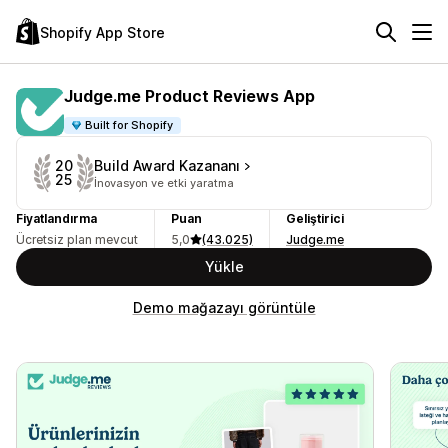
Shopify App Store
Judge.me Product Reviews App
Built for Shopify
Build Award Kazananı
20
25
İnovasyon ve etki yaratma
Fiyatlandırma
Puan
Geliştirici
Ücretsiz plan mevcut
5,0
(43.025)
Judge.me
Yükle
Demo mağazayı görüntüle