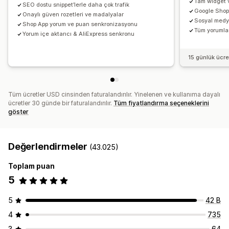
Tam widget v
Otomasyonlar
Özel talepler
SEO dostu snippet’lerle daha çok trafik
Google Shop
Onaylı güven rozetleri ve madalyalar
Sosyal medy
Shop App yorum ve puan senkronizasyonu
Tüm yorumlar 
Yorum içe aktarıcı & AliExpress senkronu
15 günlük ücr
Tüm ücretler USD cinsinden faturalandırılır. Yinelenen ve kullanıma dayalı
ücretler 30 günde bir faturalandırılır.
Tüm fiyatlandırma seçeneklerini
göster
Değerlendirmeler
(43.025)
Toplam puan
5
5
42 B
4
735
3
64