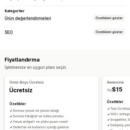
Kategoriler
Ürün değerlendirmeleri
Özellikleri göster
Görüntüleme seçenekleri
SEO
Özellikleri göster
Görüşler
Fotoğraflı değerlendirmeler
SEO araçları
Videolu değerlendirmeler
Yıldız puanları
Rozetler
Arka bağlantılar
Meta etiketler
Zengin sonuçlar
JSON-LD
Döngüsel görünümler
Medya galerileri
Izgara düzeni
Fiyatlandırma
Meta veri optimizasyonu
Sekmeler veya kenar çubukları
İşletmenize en uygun planı seçin.
Tüm değerlendirmeler sayfası
En iyi değerlendirmeler
Performansı izleme
Değerlendirme özetleri
Sorular ve cevaplar
Raporlama
Analizler
İzleme
Test
A/B testi
Ömür Boyu Ücretsiz
Awesome
Ürün gruplandırma
Filtreleme
Zengin sonuçlar
$15
Ücretsiz
/ay
Değerlendirmeleri toplama yöntemleri
Özellikler
E-posta talepleri
SMS talepleri
Anlık bildirimler
Özellikler
Tüm Ücretsiz
Sosyal medya UGC
Formlar
Anketler
QR kodları
Sınırsız yorum ve yorum isteği
100+ entegra
Sınırsız fotoğraf ve video yorumu
Promosyonlar
Yönlendirmeler
İçe ve dışa aktarma
Snippetler,
Yorum widget’ı ve yıldız puanı rozeti
Değerlendirme geçişi
Değerlendirme dağıtımı
Gelişmiş yor
Slider’lar ve kullanıcı içeriği galerisi