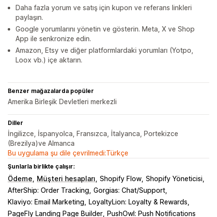
Daha fazla yorum ve satış için kupon ve referans linkleri
paylaşın.
Google yorumlarını yönetin ve gösterin. Meta, X ve Shop
App ile senkronize edin.
Amazon, Etsy ve diğer platformlardaki yorumları (Yotpo,
Loox vb.) içe aktarın.
Benzer mağazalarda popüler
Amerika Birleşik Devletleri merkezli
Diller
İngilizce, İspanyolca, Fransızca, İtalyanca, Portekizce
(Brezilya)ve Almanca
Bu uygulama şu dile çevrilmedi:Türkçe
Şunlarla birlikte çalışır:
Ödeme
Müşteri hesapları
Shopify Flow
Shopify Yöneticisi
AfterShip: Order Tracking
Gorgias: Chat/Support
Klaviyo: Email Marketing
LoyaltyLion: Loyalty & Rewards
PageFly Landing Page Builder
PushOwl: Push Notifications