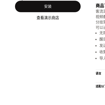
商品
安装
客流
视频
查看演示商店
分挂
可以
无
醒
发
收
导
语言
适配以