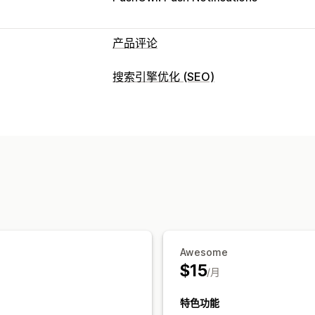
产品评论
展示选项
搜索引擎优化 (SEO)
客户推荐语
图片评论
视频评论
星级评
SEO 工具
标签或侧边栏
所有评论页面
热门评论
反向链接
元标记
丰富代码片段
JSON-
丰富代码片段
监控绩效
收集评论的方式
报告
分析
跟踪
测试
A/B 测试
电子邮件请求
短信请求
推送通知
社交
二维码
促销
推荐
导入和导出
评论迁
Awesome
$15
/月
特色功能