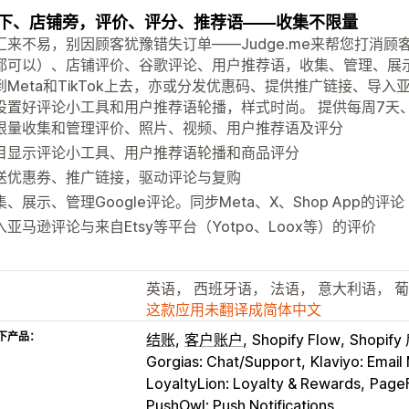
下、店铺旁，评价、评分、推荐语——收集不限量
汇来不易，别因顾客犹豫错失订单——Judge.me来帮您打消
都可以）、店铺评价、谷歌评论、用户推荐语，收集、管理、展
到Meta和TikTok上去，亦或分发优惠码、提供推广链接、导
设置好评论小工具和用户推荐语轮播，样式时尚。 提供每周7天
限量收集和管理评价、照片、视频、用户推荐语及评分
目显示评论小工具、用户推荐语轮播和商品评分
送优惠券、推广链接，驱动评论与复购
集、展示、管理Google评论。同步Meta、X、Shop App的评论
入亚马逊评论与来自Etsy等平台（Yotpo、Loox等）的评价
英语， 西班牙语， 法语， 意大利语， 
这款应用未翻译成简体中文
下产品：
结账
客户账户
Shopify Flow
Shopif
Gorgias: Chat/Support
Klaviyo: Email
LoyaltyLion: Loyalty & Rewards
PageF
PushOwl: Push Notifications