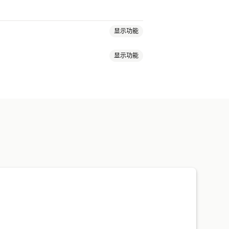
显示功能
显示功能
分
徽章
轮播
媒体图库
网格布局
评论摘要
问答
产品分组
筛选
LD
元数据优化
媒体用户生成内容
表单
问卷调查
移
评论分发
自动化
自定义请求