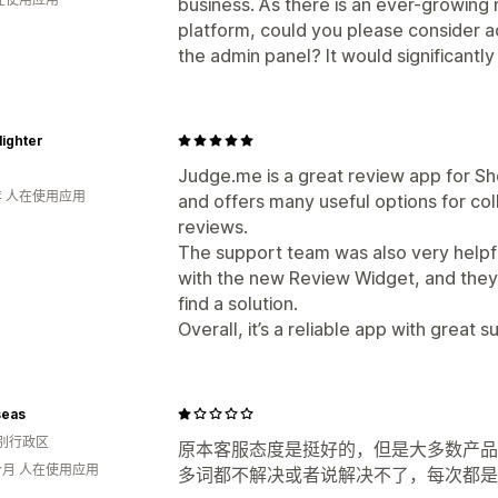
business. As there is an ever-growing
platform, could you please consider 
the admin panel? It would significantly
ighter
Judge.me is a great review app for Shop
年 人在使用应用
and offers many useful options for co
reviews.
The support team was also very helpful
with the new Review Widget, and they
find a solution.
Overall, it’s a reliable app with grea
eas
别行政区
原本客服态度是挺好的，但是大多数产品
个月 人在使用应用
多词都不解决或者说解决不了，每次都是