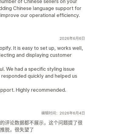
 number of Chinese sellers on your
adding Chinese language support for
 improve our operational efficiency.
2026年6月6日
ify. It is easy to set up, works well,
llecting and displaying customer
. We had a specific styling issue
 responded quickly and helped us
t support. Highly recommended.
编辑时间：2026年6月4日
的评论数据都不展示，这个问题提了很
推脱，很失望了