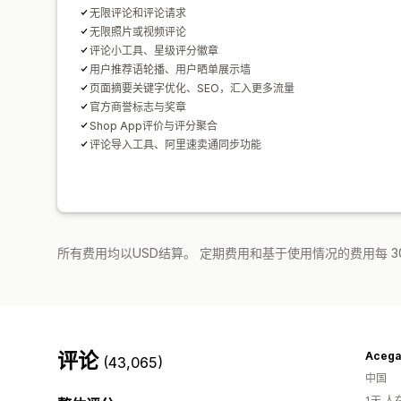
无限评论和评论请求
无限照片或视频评论
评论小工具、星级评分徽章
用户推荐语轮播、用户晒单展示墙
页面摘要关键字优化、SEO，汇入更多流量
官方商誉标志与奖章
Shop App评价与评分聚合
评论导入工具、阿里速卖通同步功能
所有费用均以USD结算。 定期费用和基于使用情况的费用每 3
评论
Acega
(43,065)
中国
1天 