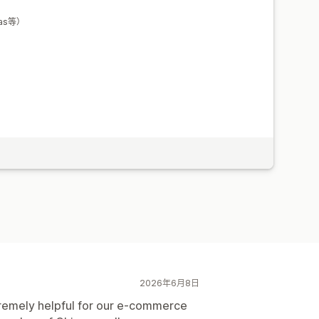
ias等）
2026年6月8日
xtremely helpful for our e-commerce