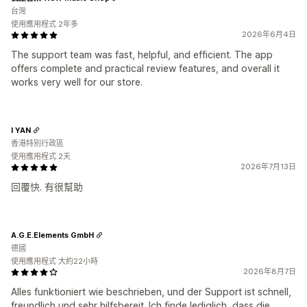
台灣
使用應用程式 2年多
2026年6月4日
The support team was fast, helpful, and efficient. The app
offers complete and practical review features, and overall it
works very well for our store.
I YAN
香港特別行政區
使用應用程式 2天
2026年7月13日
回覆快. 有很幫助
A.G.E.Elements GmbH
德國
使用應用程式 大約22小時
2026年8月7日
Alles funktioniert wie beschrieben, und der Support ist schnell,
freundlich und sehr hilfsbereit. Ich finde lediglich, dass die