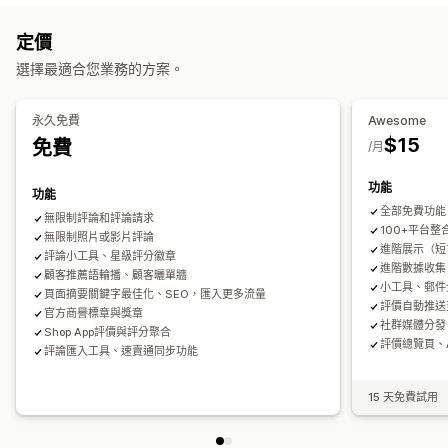
反向連結
中繼標籤
豐富程式碼片段
JSON-LD
中繼資料最佳化
熱門評論
評論摘要
問答集
商品分組
篩選
豐富程式碼片段
定價
追蹤成效
評論收集方式
選擇最適合您業務的方案。
報告
分析
追蹤
測試
A/B 測試
電子郵件邀請
簡訊邀請
推播通知
社群媒體使用者產生內容
表單
問卷調查
QR 碼
促銷
轉介
匯入和匯出
評論移轉
永久免費
Awesome
評論整合
自動化
自訂評論邀請
$15
免費
/月
功能
功能
全部免費功能
無限制評論和評論請求
100+平台整合
無限制照片或影片評論
進階展示（短
評論小工具、星級評分徽章
進階數據收集
顧客推薦語輪播、顧客曬單牆
小工具、郵件
頁面摘要關鍵字最佳化、SEO，匯入更多流量
評價自動推送至
官方商譽標章與獎章
社群媒體分發
Shop App評價與評分聚合
評價總覽頁、
評論匯入工具、速賣通同步功能
15 天免費試用