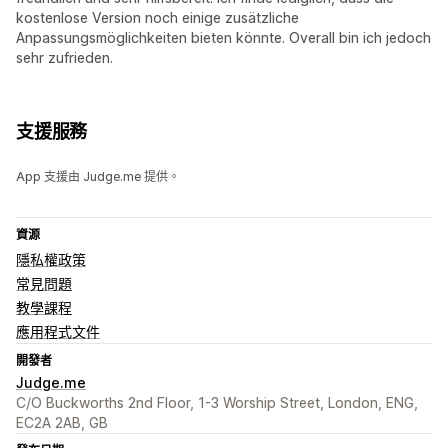
kostenlose Version noch einige zusätzliche
Anpassungsmöglichkeiten bieten könnte. Overall bin ich jedoch
sehr zufrieden.
支援服務
App 支援由 Judge.me 提供。
資源
隱私權政策
常見問題
教學課程
應用程式文件
開發者
Judge.me
C/O Buckworths 2nd Floor, 1-3 Worship Street, London, ENG,
EC2A 2AB, GB