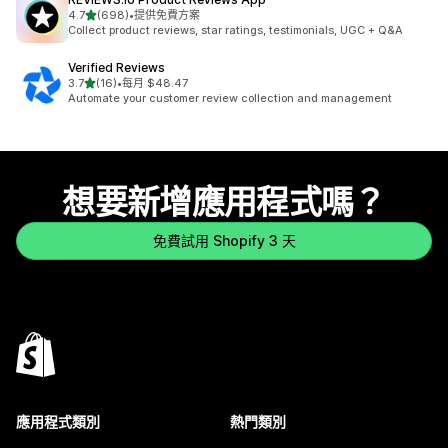
滿分 5 顆星
4.7
(698)
•
提供免費方案
共有 698 則評價
Collect product reviews, star ratings, testimonials, UGC + Q&A
Verified Reviews
滿分 5 顆星
3.7
(16)
•
每月 $48.47
共有 16 則評價
Automate your customer review collection and management
想要新增應用程式嗎？
免費試用 Shopify 3 天
應用程式類別
熱門類別