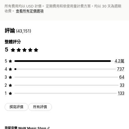
所有費用均以 USD 計價。 定期費用和依使用量計費方案，均以 30 天為週期
收費。
查看所有定價選項
評論
(43,151)
整體評分
5
5
4.2萬
4
737
3
64
2
33
1
133
撰寫評價
所有評價
我屋音樂 WoW Music Shop