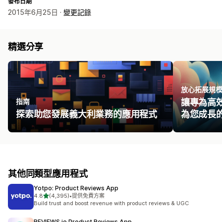
發布日期
2015年6月25日 ·
變更記錄
精選分享
放心拓展規
指南
讓專為高
探索助您發展義大利業務的應用程式
為您成長
其他同類型應用程式
Yotpo: Product Reviews App
滿分 5 顆星
4.8
(4,395)
•
提供免費方案
共有 4395 則評價
Build trust and boost revenue with product reviews & UGC
REVIEWS.io Product Reviews App