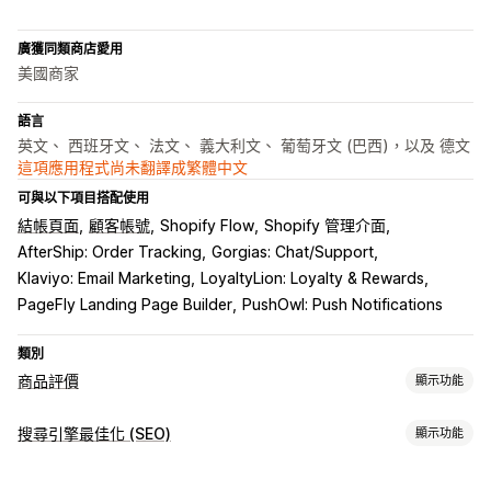
廣獲同類商店愛用
美國商家
語言
英文、 西班牙文、 法文、 義大利文、 葡萄牙文 (巴西)，以及 德文
這項應用程式尚未翻譯成繁體中文
可與以下項目搭配使用
結帳頁面
顧客帳號
Shopify Flow
Shopify 管理介面
AfterShip: Order Tracking
Gorgias: Chat/Support
Klaviyo: Email Marketing
LoyaltyLion: Loyalty & Rewards
PageFly Landing Page Builder
PushOwl: Push Notifications
類別
商品評價
顯示功能
顯示選項
搜尋引擎最佳化 (SEO)
顯示功能
用戶推薦
附照片的評論
附影片的評論
星級評等
徽章
輪播
搜尋引擎最佳化 (SEO) 工具
多媒體檔案庫
網格版面配置
分頁或側邊欄
所有評論頁面