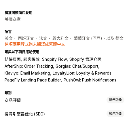
廣獲同類商店愛用
美國商家
語言
英文、 西班牙文、 法文、 義大利文、 葡萄牙文 (巴西)，以及 德文
這項應用程式尚未翻譯成繁體中文
可與以下項目搭配使用
結帳頁面
顧客帳號
Shopify Flow
Shopify 管理介面
AfterShip: Order Tracking
Gorgias: Chat/Support
Klaviyo: Email Marketing
LoyaltyLion: Loyalty & Rewards
PageFly Landing Page Builder
PushOwl: Push Notifications
類別
商品評價
顯示功能
顯示選項
搜尋引擎最佳化 (SEO)
顯示功能
用戶推薦
附照片的評論
附影片的評論
星級評等
徽章
輪播
搜尋引擎最佳化 (SEO) 工具
多媒體檔案庫
網格版面配置
分頁或側邊欄
所有評論頁面