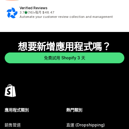
Verified Reviews
滿分 5 顆星
3.7
(16)
•
每月 $48.47
共有 16 則評價
Automate your customer review collection and management
想要新增應用程式嗎？
免費試用 Shopify 3 天
應用程式類別
熱門類別
銷售管道
直運 (Dropshipping)