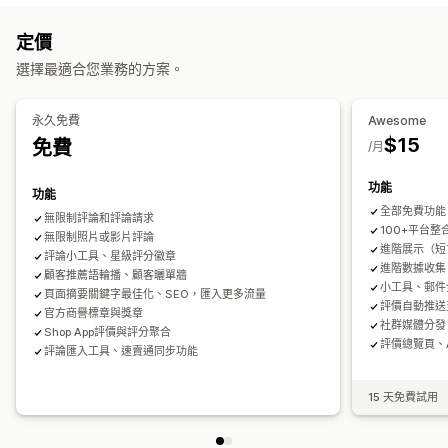
反向連結
中繼標籤
豐富程式碼片段
JSON-LD
中繼資料最佳化
熱門評論
評論摘要
問答集
商品分組
篩選
豐富程式碼片段
定價
追蹤成效
評論收集方式
選擇最適合您業務的方案。
報告
分析
追蹤
測試
A/B 測試
電子郵件邀請
簡訊邀請
推播通知
社群媒體使用者產生內容
表單
問卷調查
QR 碼
促銷
轉介
匯入和匯出
評論移轉
永久免費
Awesome
評論整合
自動化
自訂評論邀請
$15
免費
/月
功能
功能
全部免費功能
無限制評論和評論請求
100+平台整合
無限制照片或影片評論
進階展示（短
評論小工具、星級評分徽章
進階數據收集
顧客推薦語輪播、顧客曬單牆
小工具、郵件
頁面摘要關鍵字最佳化、SEO，匯入更多流量
評價自動推送至
官方商譽標章與獎章
社群媒體分發
Shop App評價與評分聚合
評價總覽頁、
評論匯入工具、速賣通同步功能
15 天免費試用