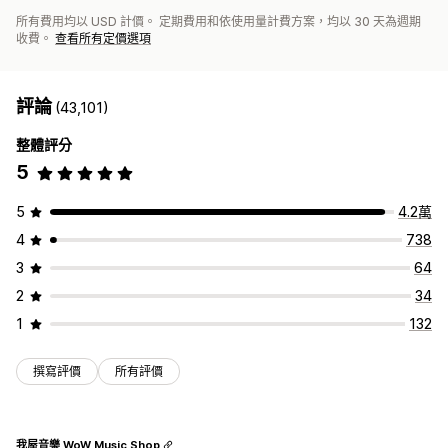
所有費用均以 USD 計價。 定期費用和依使用量計費方案，均以 30 天為週期
收費。
查看所有定價選項
評論
(43,101)
整體評分
5
5
4.2萬
4
738
3
64
2
34
1
132
撰寫評價
所有評價
我屋音樂 WoW Music Shop