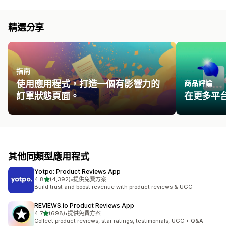
精選分享
指南
使用應用程式，打造一個有影響力的
商品評論
訂單狀態頁面。
在更多平
其他同類型應用程式
Yotpo: Product Reviews App
滿分 5 顆星
4.8
(4,392)
•
提供免費方案
共有 4392 則評價
Build trust and boost revenue with product reviews & UGC
REVIEWS.io Product Reviews App
滿分 5 顆星
4.7
(698)
•
提供免費方案
共有 698 則評價
Collect product reviews, star ratings, testimonials, UGC + Q&A