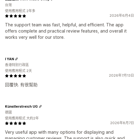
台灣
使用應用程式 2年多
2026年6月4日
The support team was fast, helpful, and efficient. The app
offers complete and practical review features, and overall it
works very well for our store.
I YAN
香港特別行政區
使用應用程式 2天
2026年7月13日
回覆快. 有很幫助
Künstlerstreich UG
德國
使用應用程式 大約2年
2026年8月7日
Very useful app with many options for displaying and
managing customer reviews. The support is also quick and