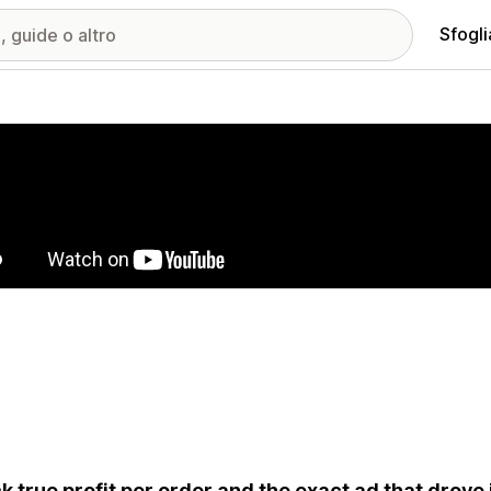
Sfogli
ria immagini in evidenza
k true profit per order and the exact ad that drove it