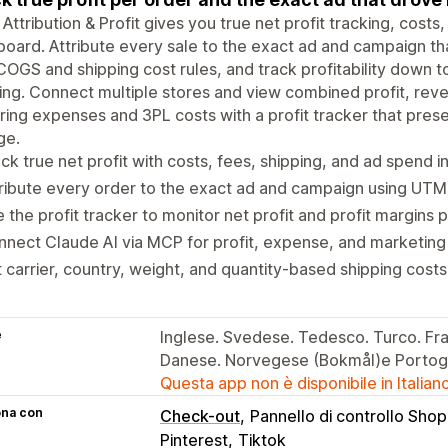
 Attribution & Profit gives you true net profit tracking, costs,
oard. Attribute every sale to the exact ad and campaign tha
COGS and shipping cost rules, and track profitability down t
ing. Connect multiple stores and view combined profit, re
ring expenses and 3PL costs with a profit tracker that pres
ge.
ck true net profit with costs, fees, shipping, and ad spend i
ribute every order to the exact ad and campaign using UTM 
 the profit tracker to monitor net profit and profit margins 
nect Claude AI via MCP for profit, expense, and marketing a
 carrier, country, weight, and quantity-based shipping costs
e
Inglese. Svedese. Tedesco. Turco. Fr
Danese. Norvegese (Bokmål)e Portogh
Questa app non è disponibile in Italian
ona con
Check-out
Pannello di controllo Shop
Pinterest
Tiktok