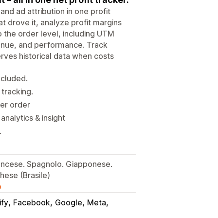
 and ad attribution in one profit
t drove it, analyze profit margins
o the order level, including UTM
venue, and performance. Track
erves historical data when costs
ncluded.
tracking.
per order
nalytics & insight
.
ancese. Spagnolo. Giapponese.
ese (Brasile)
o
ify
Facebook
Google
Meta