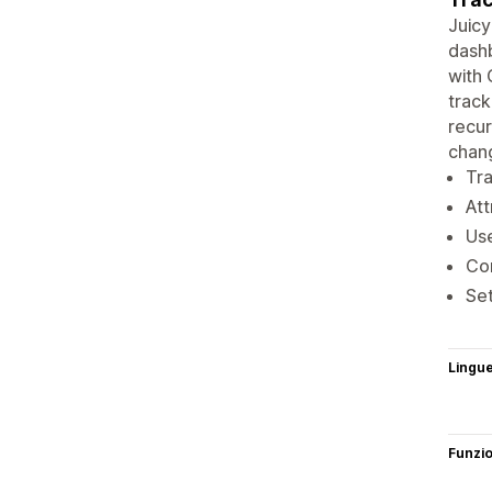
Juicy
dashb
with 
track
recur
chan
Tra
Att
Use
Con
Set
Lingu
Funzi