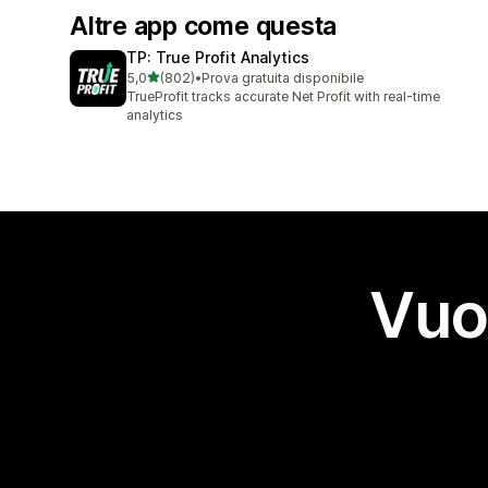
Altre app come questa
TP: True Profit Analytics
stelle su 5
5,0
(802)
•
Prova gratuita disponibile
802 recensioni totali
TrueProfit tracks accurate Net Profit with real-time
analytics
Vuo