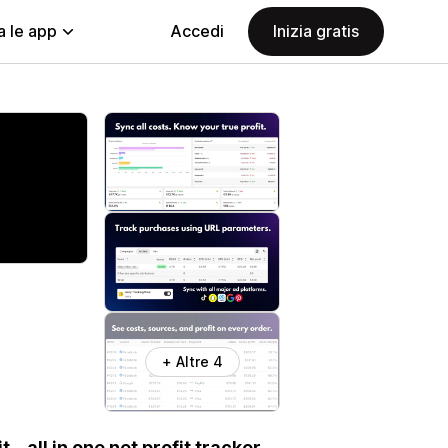
a le app
Accedi
Inizia gratis
+ Altre 4
 – all in one net profit tracker.