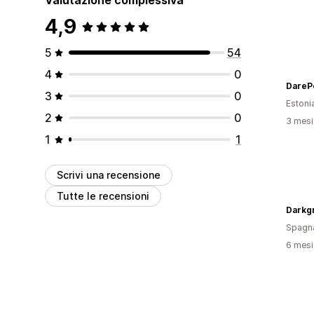
4,9
5
54
4
0
DareP
3
0
Estoni
2
0
3 mesi 
1
1
Scrivi una recensione
Tutte le recensioni
Darkg
Spagn
6 mesi 