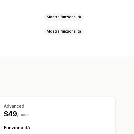
Mostra funzionalità
Mostra funzionalità
i sui profitti
ggio UTM
Monitoraggio dei pixel
ti
Report personalizzati
nalizzate
Report personalizzati
ta
ttagli degli ordini
Transazioni
Advanced
$49
/mese
Funzionalità