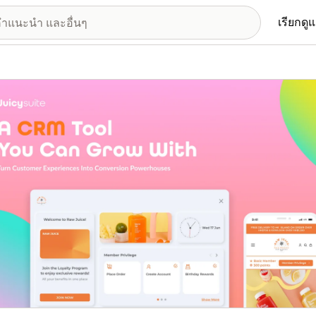
เรียกดู
อรีรูปภาพที่แสดง