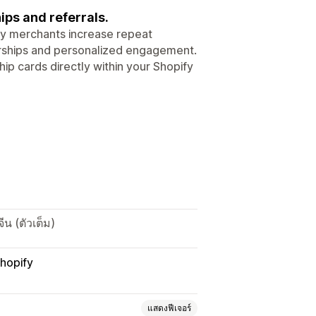
ps and referrals.
ify merchants increase repeat
rships and personalized engagement.
p cards directly within your Shopify
น (ตัวเต็ม)
Shopify
แสดงฟีเจอร์