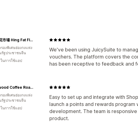
ประเภทโปรแกรม
โปรแกรมรางวัล
การเป็นสมาชิก
ระดับ 
รางวัลที่คุณสามารถเสนอได้
興發鮮花市場 Hing Fat Flower Market
คะแนน
ส่วนลด
คูปอง
สิทธิ์การใช้งาน
รองพิเศษฮ่องกงแห่ง
We've been using JuicySuite to manage
รัฐประชาชนจีน
vouchers. The platform covers the co
น ในการใช้แอป
has been receptive to feedback and f
Brentwood Coffee Roaster
รองพิเศษฮ่องกงแห่ง
Easy to set up and integrate with Shop
รัฐประชาชนจีน
launch a points and rewards program 
น ในการใช้แอป
development. The team is responsive 
product.