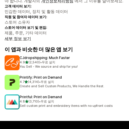
야 합니다. 개발자의
개인정보처리방침
에서 그 이유를 알아보세요.
고객 데이터 보기:
민감한 데이터, 장치 및 활동 데이터
직원 및 참여자 데이터 보기:
스토어 소유자
스토어 데이터 보기 및 편집:
제품, 주문, 기타 데이터
세부 정보 보기
이 앱과 비슷한 더 많은 앱 보기
CJdropshipping: Much Faster
별 5개 중
4.9
(2,540)
•
무료 설치
총 리뷰 2540개
You Sell - We source and ship for you!
Printify: Print on Demand
별 5개 중
4.7
(4,314)
•
무료 설치
총 리뷰 4314개
Create and Sell Custom Products, We Handle the Rest.
Printful: Print on Demand
별 5개 중
4.8
(3,710)
•
무료 설치
총 리뷰 3710개
Sell custom print and embroidery items with no upfront costs