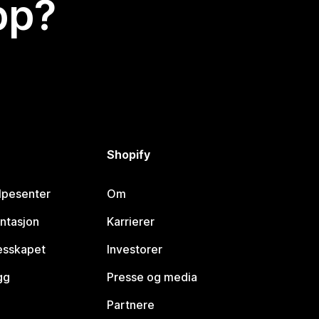
app?
Shopify
lpesenter
Om
ntasjon
Karrierer
lesskapet
Investorer
gg
Presse og media
Partnere