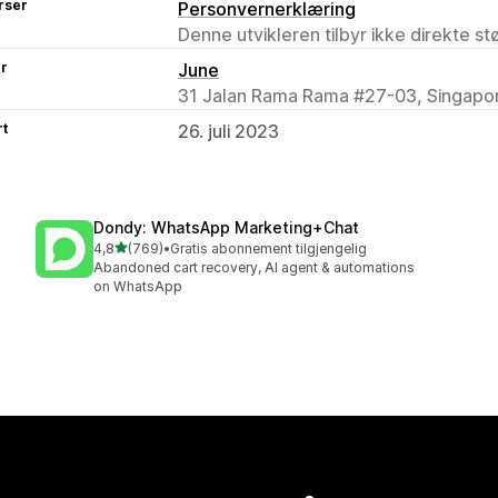
rser
Personvernerklæring
Denne utvikleren tilbyr ikke direkte s
er
June
31 Jalan Rama Rama #27-03, Singapor
rt
26. juli 2023
Dondy: WhatsApp Marketing+Chat
av 5 stjerner
4,8
(769)
•
Gratis abonnement tilgjengelig
Totalt 769 omtaler
Abandoned cart recovery, AI agent & automations
on WhatsApp