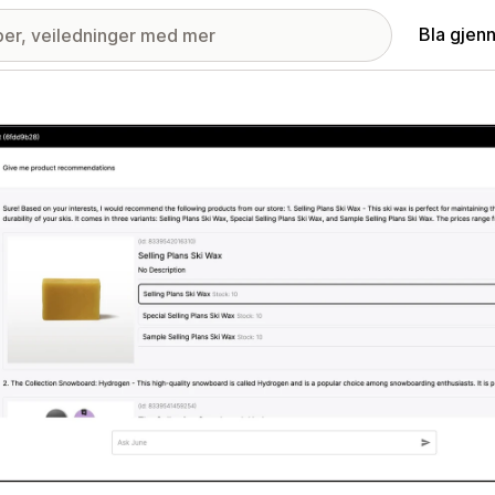
Bla gjen
ri med fremhevede bilder