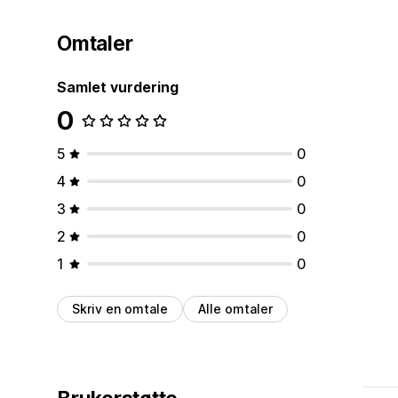
Omtaler
Samlet vurdering
0
5
0
4
0
3
0
2
0
1
0
Skriv en omtale
Alle omtaler