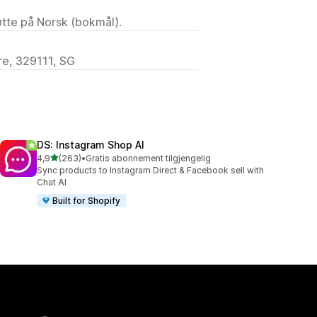
tøtte på Norsk (bokmål).
e, 329111, SG
DS: Instagram Shop AI
av 5 stjerner
4,9
(263)
•
Gratis abonnement tilgjengelig
Totalt 263 omtaler
Sync products to Instagram Direct & Facebook sell with
Chat AI
Built for Shopify