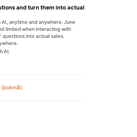
ions and turn them into actual
h AI, anytime and anywhere. June
d limited when interacting with
 questions into actual sales.
nywhere.
h AI.
k (bokmål)