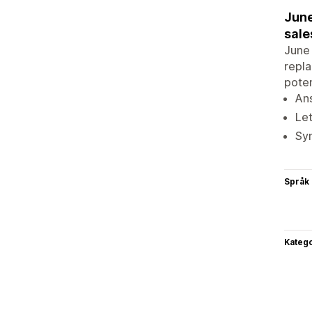
June
sale
June 
repla
poten
An
Let
Syn
Språk
Katego