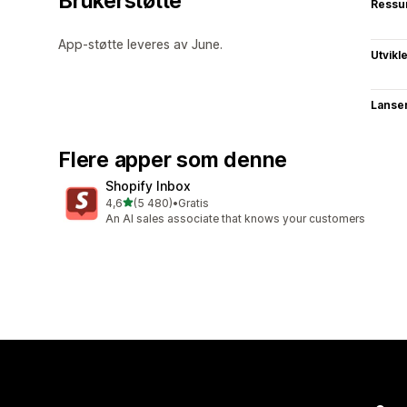
Brukerstøtte
Ressu
App-støtte leveres av June.
Utvikl
Lanse
Flere apper som denne
Shopify Inbox
av 5 stjerner
4,6
(5 480)
•
Gratis
Totalt 5480 omtaler
An AI sales associate that knows your customers