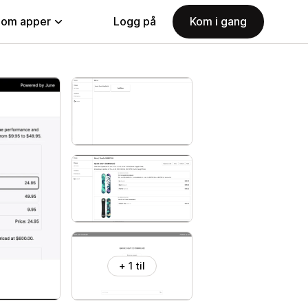
nom apper
Logg på
Kom i gang
+ 1 til