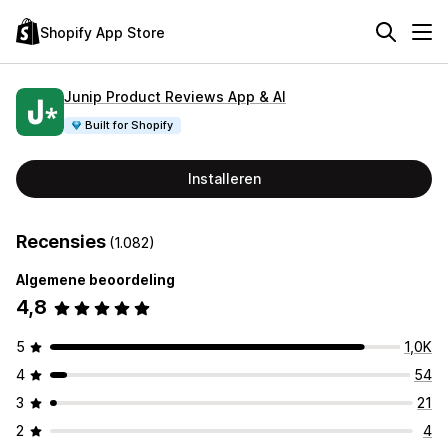
Shopify App Store
Junip Product Reviews App & AI
Built for Shopify
Installeren
Recensies
(1.082)
Algemene beoordeling
4,8
5
1,0K
4
54
3
21
2
4