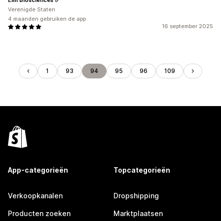
Verenigde Staten
4 maanden gebruiken de app
16 september 2025
1
93
94
95
96
109
App-categorieën
Topcategorieën
Verkoopkanalen
Dropshipping
Producten zoeken
Marktplaatsen