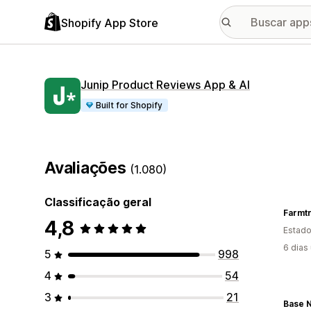
Shopify App Store
Junip Product Reviews App & AI
Built for Shopify
Avaliações
(1.080)
Classificação geral
Farmtr
4,8
Estado
6 dias
5
998
4
54
3
21
Base N