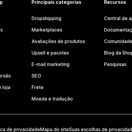
p
Principais categorias
Recursos
Dropshipping
Central de a
os
Marketplaces
Documentaç
Avaliações de produtos
Comunidade
Upsell e pacotes
Blog da Sho
E-mail marketing
Pesquisas
ersão
SEO
 loja
Frete
Moeda e tradução
ica de privacidade
Mapa do site
Suas escolhas de privacida