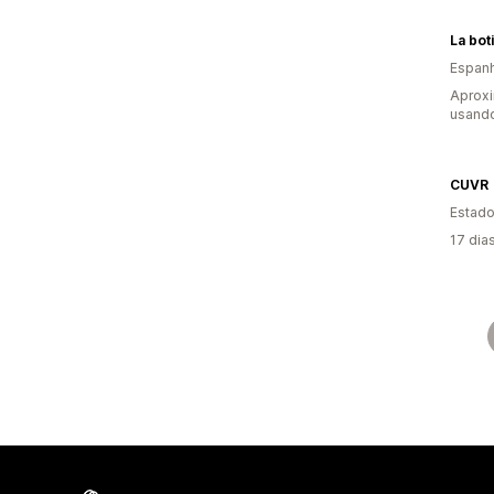
La bot
Espan
Aprox
usand
CUVR
Estado
17 dia