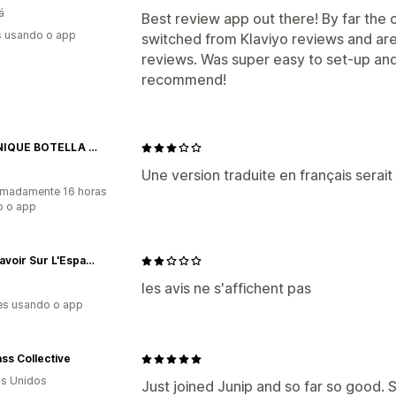
á
Best review app out there! By far the 
s usando o app
switched from Klaviyo reviews and ar
reviews. Was super easy to set-up and
recommend!
VERONIQUE BOTELLA PHOTOGRAPHY
Une version traduite en français serait
imadamente 16 horas
o o app
Tout Savoir Sur L'Espace
les avis ne s'affichent pas
es usando o app
ass Collective
s Unidos
Just joined Junip and so far so good.