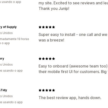
s usando o app
my site. Excited to see reviews and l
Thank you Junip!
ry of Supply
s Unidos
Super easy to install - one call and w
imadamente 19 horas
was a breeze!
o o app
ory
s Unidos
Easy to onboard (awesome team too) a
es usando o app
their mobile first UI for customers. Big 
&Tidy
s Unidos
The best review app, hands down.
es usando o app