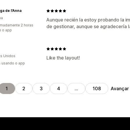
iga de l'Anna
ha
Aunque recién la estoy probando la im
imadamente 2 horas
de gestionar, aunque se agradecería l
o o app
s Unidos
Like the layout!
s usando o app
Avançar
1
2
3
4
…
108