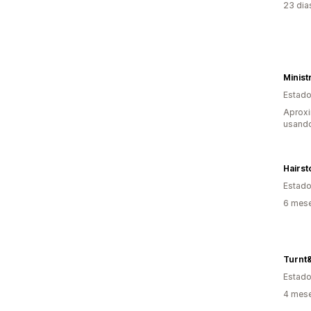
23 dia
Minist
Estado
Aprox
usand
Hairst
Estado
6 mes
Turnt
Estado
4 mes