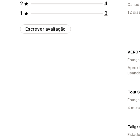
2
4
Canad
1
3
12 dia
Escrever avaliação
França
Aprox
usand
França
4 mes
Tallgr
Estado