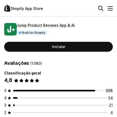
Shopify App Store
Junip Product Reviews App & AI
Built for Shopify
Instalar
Avaliações
(1.080)
Classificação geral
4,8
5
998
4
54
3
21
2
4