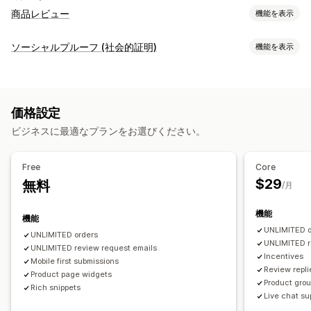
商品レビュー
機能を表示
表示オプション
ソーシャルプルーフ (社会的証明)
機能を表示
写真のレビュー
動画のレビュー
星評価
評価
バッジ
コンテンツタイプ
カルーセル
メディアギャラリー
グリッドレイアウト
UGC
写真
動画
レビュー
レビュー一覧ページ
上位のレビュー
レビューサマリー
Q&A
価格設定
商品のグループ化
絞り込み
リッチスニペット
表示オプション
ビジネスに最適なプランをお選びください。
商品閲覧回数
レビュー件数
複数言語
カスタムレイアウト
レビューの収集方法
メールリクエスト
SMSリクエスト
ポップアップ
フォーム
Free
Core
アンケート
QRコード
インポートとエクスポート
$29
無料
/月
レビューの移行
レビューシンジケーション
オートメーション
機能
カスタムリクエスト
機能
UNLIMITED o
UNLIMITED orders
UNLIMITED r
UNLIMITED review request emails
Incentives
Mobile first submissions
Review repli
Product page widgets
Product gro
Rich snippets
Live chat su