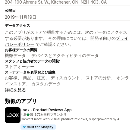
204-100 Ahrens St. W., Kitchener, ON, N2H 4C3, CA
公開日
2019年11月19日
データアクセス
このアプリがストアで機能するためには、次のデータにアクセス
する必要があります。 その理由については、開発者向けの
プライ
バシーポリシー
でご確認ください。
お客様データの閲覧:
機微データ、 デバイスとアクティビティのデータ
スタッフと協力者のデータの閲覧:
ストアオーナー
ストアデータを表示および編集:
お客様、 商品、 注文、 ディスカウント、 ストアの分析、 オンラ
インストア、 カスタムデータ
詳細を見る
類似のアプリ
Loox ‑ Product Reviews App
5つ星中
4.9
(8,872)
•
無料プランあり
合計レビュー数：8872件
Convert more with visual product reviews, superpowered by AI
Built for Shopify