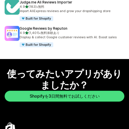
Judge.me Ali Reviews Importer
5つ星中
4.9
(183)
•
無料
合計レビュー数：183件
Import AliExpress reviews and grow your dropshipping store
Built for Shopify
Google Reviews by Reputon
5つ星中
4.9
(1,401)
•
無料体験あり
合計レビュー数：1401件
Display & collect Google customer reviews with AI. Boost sales
Built for Shopify
使ってみたいアプリがあり
ましたか？
Shopifyを3日間無料でお試しください