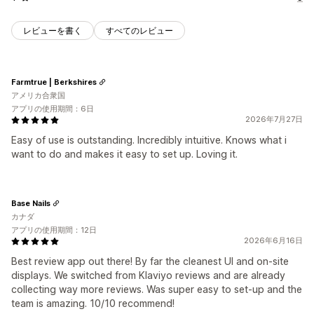
レビューを書く
すべてのレビュー
Farmtrue | Berkshires
アメリカ合衆国
アプリの使用期間：6日
2026年7月27日
Easy of use is outstanding. Incredibly intuitive. Knows what i
want to do and makes it easy to set up. Loving it.
Base Nails
カナダ
アプリの使用期間：12日
2026年6月16日
Best review app out there! By far the cleanest UI and on-site
displays. We switched from Klaviyo reviews and are already
collecting way more reviews. Was super easy to set-up and the
team is amazing. 10/10 recommend!