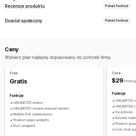
Recenzje produktu
Pokaż funkcje
Opcje wyświetlania
Dowód społeczny
Pokaż funkcje
Recenzje ze zdjęciami
Recenzje z filmami
Typy zawartości
Liczba gwiazdek
Głosowanie
Znaczki
Karuzele
UGC
Zdjęcia
Filmy
Recenzje
Galerie multimediów
Układ siatki
Ceny
Strona wszystkich recenzji
Najlepsze recenzje
Opcje wyświetlania
Wybierz plan najlepiej dopasowany do potrzeb firmy.
Streszczenie recenzji
Pytania i odpowiedzi
Wyświetlenia produktu
Liczba recenzji
Wielojęzyczne
Grupowanie produktów
Filtrowanie
Układy niestandardowe
Free
Core
Fragmenty rozszerzone
$29
Gratis
/miesi
Sposoby zbierania recenzji
Funkcje
Prośby przez e-mail
Prośby przez SMS
Funkcje
UNLIMITED o
Wyskakujące okienka
Formularze
Ankiety
Kody QR
UNLIMITED orders
UNLIMITED r
UNLIMITED review request emails
Import i eksport
Migracja recenzji
Syndykacja recenzji
Incentives
Mobile first submissions
Automatyzacje
Niestandardowe prośby
Review repli
Product page widgets
Product gro
Rich snippets
Live chat su