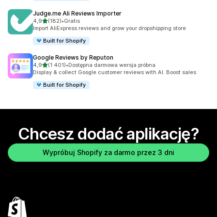
Judge.me Ali Reviews Importer
na 5 gwiazdek
4,9
(182)
•
Gratis
Łączna liczba recenzji: 182
Import AliExpress reviews and grow your dropshipping store
Built for Shopify
Google Reviews by Reputon
na 5 gwiazdek
4,9
(1 401)
•
Dostępna darmowa wersja próbna
Łączna liczba recenzji: 1401
Display & collect Google customer reviews with AI. Boost sales
Built for Shopify
Chcesz dodać aplikację?
Wypróbuj Shopify za darmo przez 3 dni