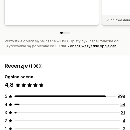
7-dniowa dar
Wszystkie opłaty są naliczane w USD. Opłaty cykliczne i zależne od
użytkowania są pobierane co 30 dni.
Zobacz wszystkie opcje cen
Recenzje
(1 080)
Ogólna ocena
4,8
5
998
4
54
3
21
2
4
1
3