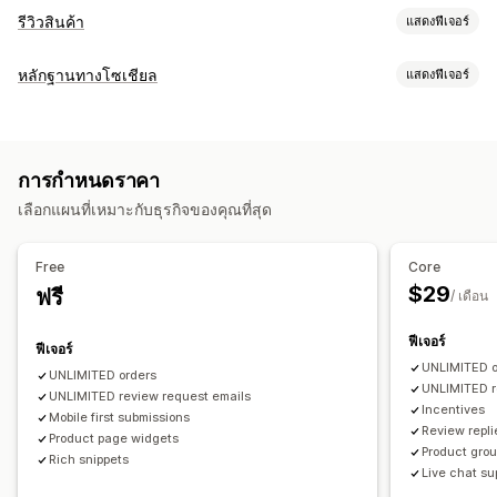
รีวิวสินค้า
แสดงฟีเจอร์
ตัวเลือกการแสดงผล
หลักฐานทางโซเชียล
แสดงฟีเจอร์
รีวิวรูปภาพ
รีวิววิดีโอ
การให้ดาว
การโหวต
เครื่องหมาย
ประเภทเนื้อหา
ภาพสไลด์
แกลเลอรีสื่อ
เลย์เอาต์แบบกริด
หน้ารีวิวทั้งหมด
UGC
รูปภาพ
วิดีโอ
รีวิว
รีวิวยอดนิยม
สรุปรีวิว
ถามตอบ
การจัดกลุ่มสินค้า
การกรอง
การกำหนดราคา
ส่วนย่อยแบบสมบูรณ์
ตัวเลือกการแสดงผล
เลือกแผนที่เหมาะกับธุรกิจของคุณที่สุด
ยอดเข้าชมสินค้า
จำนวนรีวิว
หลายภาษา
เลย์เอาต์ที่กำหนดเอง
วิธีรวบรวมรีวิว
คำขอทางอีเมล
คำขอทาง SMS
ป๊อปอัพ
แบบฟอร์ม
แบบสำรวจ
Free
Core
คิวอาร์โค้ด
นำเข้าและส่งออก
ตรวจสอบการย้าย
$29
ฟรี
/ เดือน
ตรวจสอบการเผยแพร่
การทำงานอัตโนมัติ
คำขอที่กำหนดเอง
ฟีเจอร์
ฟีเจอร์
UNLIMITED o
UNLIMITED orders
UNLIMITED r
UNLIMITED review request emails
Incentives
Mobile first submissions
Review repli
Product page widgets
Product gro
Rich snippets
Live chat su