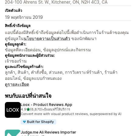
204-100 Ahrens St. W., Kitchener, ON, N2H 4C3, CA
เปิดตัวแล้ว
19 พฤศจิกายน 2019
สิทธิ์เข้าถึงข้อมูล
แอปนี้ต้องมีสิทธิ์เข้าถึงข้อมูลต่อไปนี้เพื่อดำเนินการในร้านค้าของคุณ
ดูข้อมูลใน
นโยบายความเป็นส่วนตัว
ของนักพัฒนา
ดูข้อมูลลูกค้า:
ข้อมูลที่ละเอียดอ่อน, ข้อมูลอุปกรณ์และกิจกรรม
ดูข้อมูลพนักงานและผู้มีส่วนร่วม:
เจ้าของร้าน
ดูและแก้ไขข้อมูลร้านค้า:
ลูกค้า, สินค้า, คำสั่งซื้อ, ส่วนลด, การวิเคราะห์ร้านค้า, ร้านค้า
ออนไลน์, ข้อมูลแบบกำหนดเอง
ดูรายละเอียด
พบกับแอปที่น่าสนใจ
Loox ‑ Product Reviews App
เต็ม 5 ดาว
4.9
(8,870)
•
มีแผนฟรีให้บริการ
ทั้งหมด 8870 รีวิว
Convert more with visual product reviews, superpowered by AI
Built for Shopify
Judge.me Ali Reviews Importer