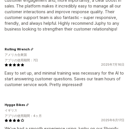
customer engagement and, more importantly, a clear boost in
sales. The platform makes it incredibly easy to manage all our
customer interactions and improve response quality. Their
customer support team is also fantastic – super responsive,
friendly, and always helpful. Highly recommend Juphy to any
business looking to strengthen their customer relationships!
Rolling Wrench
アメリカ合衆国
アプリの使用期間：7日
2025年7月16日
Easy to set up, and minimal training was necessary for the AI to
start answering customer questions. Saves our team hours of
customer service work. Pretty impressed!
Hygge Bikes
イギリス
アプリの使用期間：4ヶ月
2025年6月17日
We’ve had a smooth experience using Juphy on our Shopify