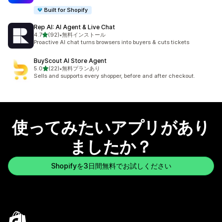
Built for Shopify
Rep AI: AI Agent & Live Chat
5つ星中
4.7
(92)
•
無料インストール
合計レビュー数：92件
Proactive AI chat turns browsers into buyers & cuts tickets
BuyScout AI Store Agent
5つ星中
5.0
(22)
•
無料プランあり
合計レビュー数：22件
Sells and supports every shopper, before and after checkout.
使ってみたいアプリがあり
ましたか？
Shopifyを3日間無料でお試しください