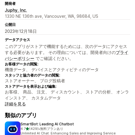
開発者
Juphy, Inc.
1330 NE 136th ave, Vancouver, WA, 98684, US
公開日
2023年12月18日
データアクセス
このアプリがストアで機能するためには、次のデータにアクセス
する必要があります。 その理由については、開発者向けの
プライ
バシーポリシー
でご確認ください。
お客様データの閲覧:
機微データ、 デバイスとアクティビティのデータ
スタッフと協力者のデータの閲覧:
ストアオーナー、 ブログ投稿者
ストアデータを表示および編集:
お客様、 商品、 注文、 ディスカウント、 ストアの分析、 オンラ
インストア、 カスタムデータ
詳細を見る
類似のアプリ
SmartBot: Leading AI Chatbot
5つ星中
4.7
(429)
•
無料プランあり
合計レビュー数：429件
Unlimited AI Chat: Enhancing Sales and Improving Service