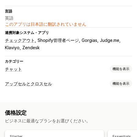
言語
英語
このアプリは日本語に翻訳されていません
連携対象システム・アプリ
チェックアウト
Shopify管理者ページ
Gorgias
Judge.me
Klaviyo
Zendesk
カテゴリー
チャット
機能を表示
リアルタイムメッセージ
アップセルとクロスセル
機能を表示
AIチャットボット
SNS
顧客インサイト
カスタマイズ
自動応答
カートでのアップセル
商品ページでのアップセル
ポップアップ
よくある質問
あいさつ
おすすめ商品
クイック返信
価格設定
複数言語
カスタムルール
クロスセル
アップセル
ビジネスに最適なプランをお選びください。
オファーとおすすめ
カスタマイズ
おすすめ商品
AIによるおすすめ
Starter
Essentials