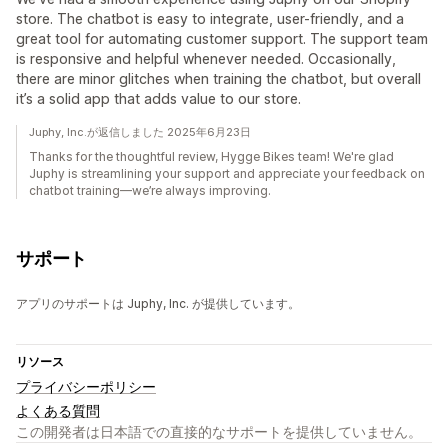
store. The chatbot is easy to integrate, user-friendly, and a
great tool for automating customer support. The support team
is responsive and helpful whenever needed. Occasionally,
there are minor glitches when training the chatbot, but overall
it’s a solid app that adds value to our store.
Juphy, Inc.が返信しました 2025年6月23日
Thanks for the thoughtful review, Hygge Bikes team! We're glad
Juphy is streamlining your support and appreciate your feedback on
chatbot training—we’re always improving.
サポート
アプリのサポートは Juphy, Inc. が提供しています。
リソース
プライバシーポリシー
よくある質問
この開発者は日本語での直接的なサポートを提供していません。