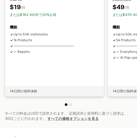
色とフォント
絵文字とスタンプ
チャットウィンドウ
$19
$49
分析
/月
/月
ウェルカムメッセージ
チャットボタン
タグ付け
または$182.40/年で20%お得
または$470.4
コンバージョン率
おすすめ情報のパフォーマンス
チャットの割り当て
ファネルのパフォーマンス
機能
機能
Up to 50K visitors/mo
Up to 50k vi
1k Products
5k Products
——————————————————
——————
✓ Reports
✓ Everything 
✓ AI Pop-up
14日間の無料体験
14日間の無料
すべての料金はUSDで請求されます。 定期請求と使用料に基づく請求は、
30日ごとに行われます。
すべての価格オプションを見る