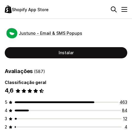
Shopify App Store
Justuno ‑ Email & SMS Popups
Instalar
Avaliações
(587)
Classificação geral
4,6
5
463
4
84
3
12
2
4