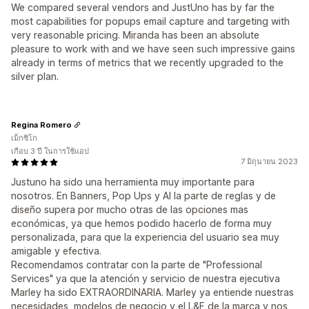
We compared several vendors and JustUno has by far the
most capabilities for popups email capture and targeting with
very reasonable pricing. Miranda has been an absolute
pleasure to work with and we have seen such impressive gains
already in terms of metrics that we recently upgraded to the
silver plan.
Regina Romero
เม็กซิโก
เกือบ 3 ปี ในการใช้แอป
7 มิถุนายน 2023
Justuno ha sido una herramienta muy importante para
nosotros. En Banners, Pop Ups y AI la parte de reglas y de
diseño supera por mucho otras de las opciones mas
económicas, ya que hemos podido hacerlo de forma muy
personalizada, para que la experiencia del usuario sea muy
amigable y efectiva.
Recomendamos contratar con la parte de "Professional
Services" ya que la atención y servicio de nuestra ejecutiva
Marley ha sido EXTRAORDINARIA. Marley ya entiende nuestras
necesidades, modelos de negocio y el L&F de la marca y nos