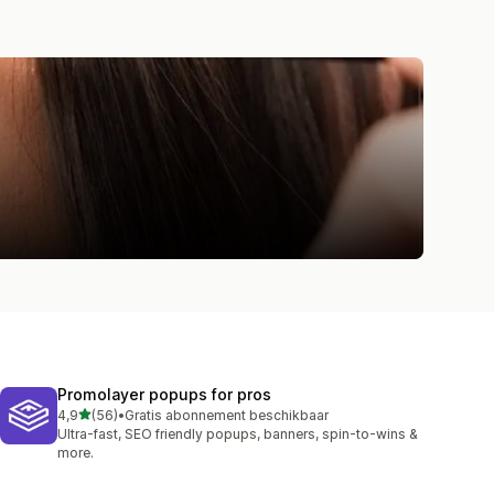
Promolayer popups for pros
van 5 sterren
4,9
(56)
•
Gratis abonnement beschikbaar
56 recensies in totaal
Ultra-fast, SEO friendly popups, banners, spin-to-wins &
more.