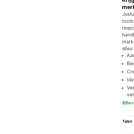
mer
Justu
tools
resp
hand
marke
alles
Aan
Bie
Cre
Ide
Ver
ve
Bev
Talen