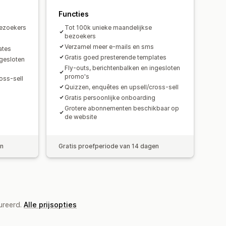
Functies
bezoekers
Tot 100k unieke maandelijkse
bezoekers
Verzamel meer e-mails en sms
ates
Gratis goed presterende templates
ngesloten
Fly-outs, berichtenbalken en ingesloten
promo's
oss-sell
Quizzen, enquêtes en upsell/cross-sell
Gratis persoonlijke onboarding
Grotere abonnementen beschikbaar op
de website
en
Gratis proefperiode van 14 dagen
ureerd.
Alle prijsopties