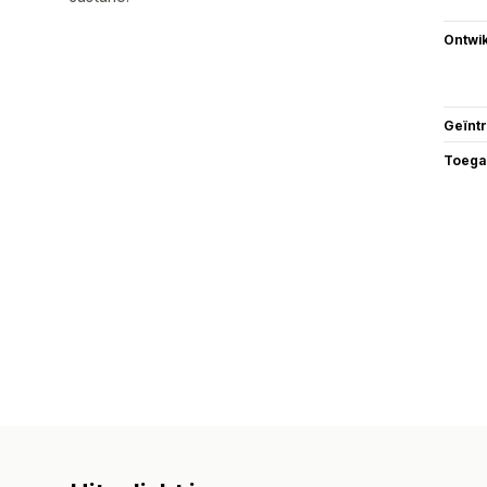
Ontwik
Geïnt
Toega