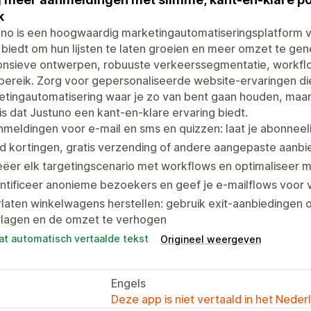
k
no is een hoogwaardig marketingautomatiseringsplatform vo
 biedt om hun lijsten te laten groeien en meer omzet te ge
onsieve ontwerpen, robuuste verkeerssegmentatie, workfl
bereik. Zorg voor gepersonaliseerde website-ervaringen
tingautomatisering waar je zo van bent gaan houden, maar 
 is dat Justuno een kant-en-klare ervaring biedt.
meldingen voor e-mail en sms en quizzen: laat je abonneel
d kortingen, gratis verzending of andere aangepaste aanb
ëer elk targetingscenario met workflows en optimaliseer 
ntificeer anonieme bezoekers en geef je e-mailflows voor
laten winkelwagens herstellen: gebruik exit-aanbiedingen
rlagen en de omzet te verhogen
at automatisch vertaalde tekst
Origineel weergeven
Engels
Deze app is niet vertaald in het Neder