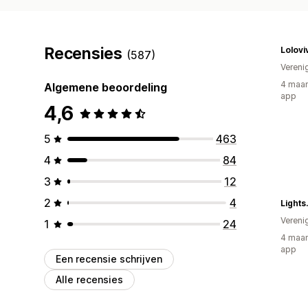
Recensies
Lolovi
(587)
Vereni
4 maan
Algemene beoordeling
app
4,6
5
463
4
84
3
12
2
4
Light
Vereni
1
24
4 maan
app
Een recensie schrijven
Alle recensies