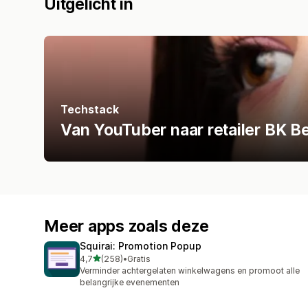
Uitgelicht in
Techstack
Van YouTuber naar retailer BK B
Meer apps zoals deze
Squirai: Promotion Popup
van 5 sterren
4,7
(258)
•
Gratis
258 recensies in totaal
Verminder achtergelaten winkelwagens en promoot alle
belangrijke evenementen