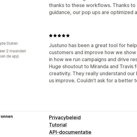
thanks to these workflows. Thanks to
guidance, our pop ups are optimized a
gde Staten
Justuno has been a great tool for help
eer 2 maanden
customers and improve how we show up
ken de app
in how we run campaigns and drive res
Huge shoutout to Miranda and Travis fo
creativity. They really understand our
us improve. Couldn’t ask for a better 
ronnen
Privacybeleid
Tutorial
API-documentatie