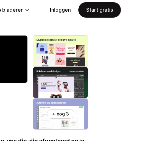
 bladeren
Inloggen
Start gratis
+ nog 3
p-ups die zijn afgestemd op je