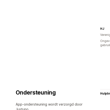
HJ
Vereni
Ongev
gebrui
Ondersteuning
Hulpb
App-ondersteuning wordt verzorgd door
Justuno.