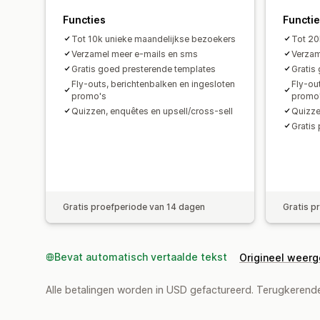
Functies
Functi
Tot 10k unieke maandelijkse bezoekers
Tot 20
Verzamel meer e-mails en sms
Verzam
Gratis goed presterende templates
Gratis
Fly-outs, berichtenbalken en ingesloten
Fly-ou
promo's
promo
Quizzen, enquêtes en upsell/cross-sell
Quizze
Gratis
Gratis proefperiode van 14 dagen
Gratis p
Bevat automatisch vertaalde tekst
Origineel weer
Alle betalingen worden in USD gefactureerd. Terugkeren