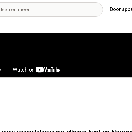
Door apps
ij met uitgelichte afbeeldingen
g meer aanmeldingen met slimme, kant-en-klare po