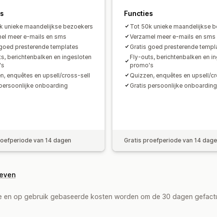
es
Functies
k unieke maandelijkse bezoekers
Tot 50k unieke maandelijkse 
el meer e-mails en sms
Verzamel meer e-mails en sms
 goed presterende templates
Gratis goed presterende templ
ts, berichtenbalken en ingesloten
Fly-outs, berichtenbalken en i
's
promo's
n, enquêtes en upsell/cross-sell
Quizzen, enquêtes en upsell/cr
 persoonlijke onboarding
Gratis persoonlijke onboarding
roefperiode van 14 dagen
Gratis proefperiode van 14 dag
geven
de en op gebruik gebaseerde kosten worden om de 30 dagen gefact