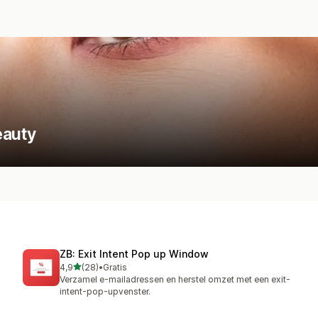
eauty
ZB: Exit Intent Pop up Window
van 5 sterren
4,9
(28)
•
Gratis
28 recensies in totaal
Verzamel e-mailadressen en herstel omzet met een exit-
intent-pop-upvenster.