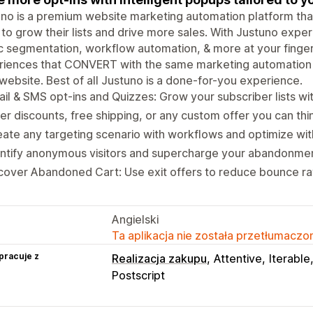
no is a premium website marketing automation platform that
 to grow their lists and drive more sales. With Justuno expe
ic segmentation, workflow automation, & more at your finger
riences that CONVERT with the same marketing automation 
website. Best of all Justuno is a done-for-you experience.
il & SMS opt-ins and Quizzes: Grow your subscriber lists w
er discounts, free shipping, or any custom offer you can thi
ate any targeting scenario with workflows and optimize wit
ntify anonymous visitors and supercharge your abandonmen
over Abandoned Cart: Use exit offers to reduce bounce rat
Angielski
Ta aplikacja nie została przetłumaczon
pracuje z
Realizacja zakupu
Attentive
Iterable
Postscript