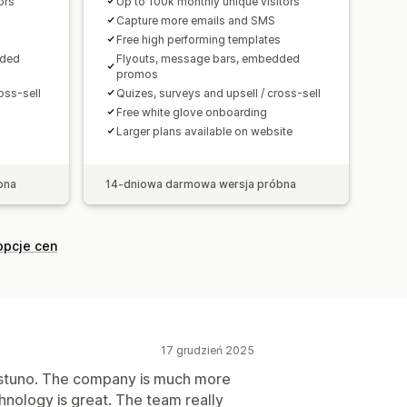
ors
Up to 100k monthly unique visitors
Testy A/B
API i elementy webhook
Capture more emails and SMS
s
Free high performing templates
dded
Flyouts, message bars, embedded
promos
oss-sell
Quizes, surveys and upsell / cross-sell
Free white glove onboarding
Larger plans available on website
bna
14-dniowa darmowa wersja próbna
opcje cen
17 grudzień 2025
ustuno. The company is much more
chnology is great. The team really