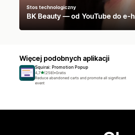
Stos technologiczny
BK Beauty — od YouTube do e-h
Więcej podobnych aplikacji
Squirai: Promotion Popup
na 5 gwiazdek
4,7
(258)
•
Gratis
Łączna liczba recenzji: 258
Reduce abandoned carts and promote all significant
event