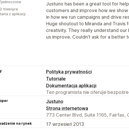
Zjednoczone
Justuno has been a great tool for help
2 miesiące
customers and improve how we show up
ania z aplikacji
in how we run campaigns and drive res
Huge shoutout to Miranda and Travis fo
creativity. They really understand our
us improve. Couldn’t ask for a better 
y
Polityka prywatności
Tutoriale
Dokumentacja aplikacji
Ten programista nie oferuje bezpośred
oper
Justuno
Strona internetowa
773 Center Blvd, Suite 1165, Fairfax,
adzenie na rynek
17 wrzesień 2013