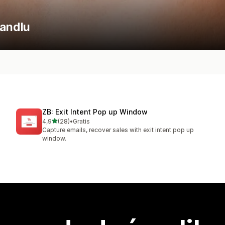
andlu
ZB: Exit Intent Pop up Window
na 5 gwiazdek
4,9
(28)
•
Gratis
Łączna liczba recenzji: 28
Capture emails, recover sales with exit intent pop up
window.