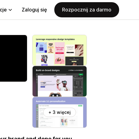
cje
Zaloguj się
Rozpocznij za darmo
+ 3 więcej
your brand and done for you