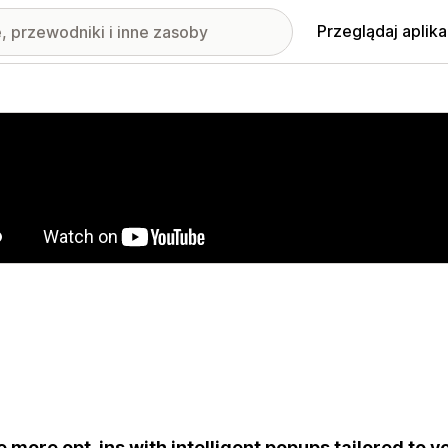
Przeglądaj aplika
nione obrazy w galerii
e more opt-ins with intelligent popups tailored to 