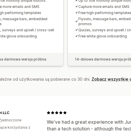
20k monthly unique visitors
Up to 50k monthly unique visit
Segmentacja
Raportowanie
Analizy
e more emails and SMS
Capture more emails and SMS
igh performing templates
Free high performing template
s, message bars, embedded
Flyouts, message bars, embe
s
promos
, surveys and upsell / cross-sell
Quizes, surveys and upsell / cr
hite glove onboarding
Free white glove onboarding
wa darmowa wersja próbna
14-dniowa darmowa wersja pró
zależne od użytkowania są pobierane co 30 dni.
Zobacz wszystkie 
vi LLC
Zjednoczone
We've had a great experience with J
iące korzystania z
than a tech solution - although the te