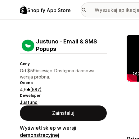
Shopify App Store
Wyróż
Justuno ‑ Email & SMS
Popups
Ceny
Od $59/miesiąc. Dostępna darmowa
wersja próbna.
Ocena
4,6
(587)
Deweloper
Justuno
Zainstaluj
Wyświetl sklep w wersji
demonstracyjnej
Driv