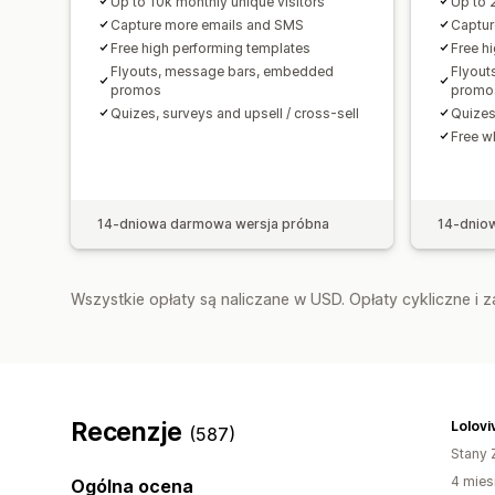
Up to 10k monthly unique visitors
Up to 
Capture more emails and SMS
Captur
Free high performing templates
Free h
Flyouts, message bars, embedded
Flyout
promos
promo
Quizes, surveys and upsell / cross-sell
Quizes
Free w
14-dniowa darmowa wersja próbna
14-dnio
Wszystkie opłaty są naliczane w USD. Opłaty cykliczne i 
Recenzje
Lolovi
(587)
Stany 
4 mies
Ogólna ocena