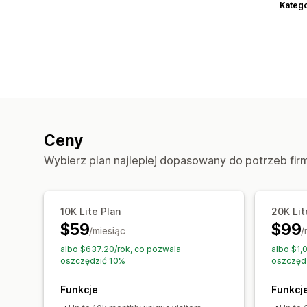
Katego
Ceny
Wybierz plan najlepiej dopasowany do potrzeb fir
10K Lite Plan
20K Lit
$59
$99
/miesiąc
/
albo $637.20/rok, co pozwala
albo $1,
oszczędzić 10%
oszczęd
Funkcje
Funkcj