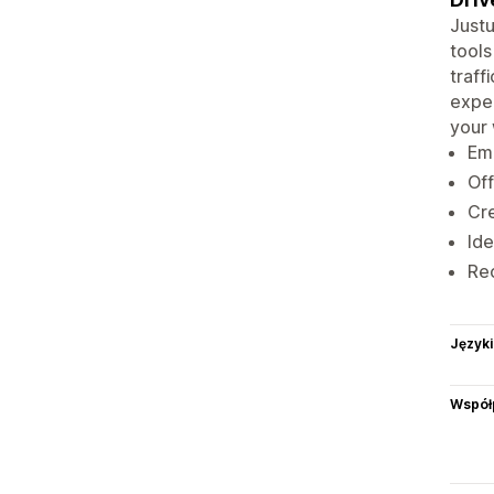
Justu
tools
traff
expe
your 
Ema
Off
Cre
Ide
Rec
Języki
Współ