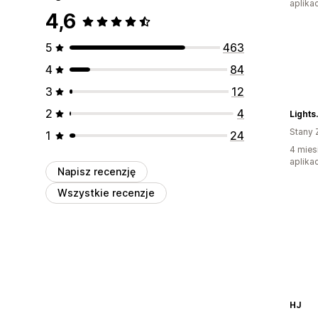
aplikac
4,6
5
463
4
84
3
12
2
4
Light
Stany 
1
24
4 mies
aplikac
Napisz recenzję
Wszystkie recenzje
HJ