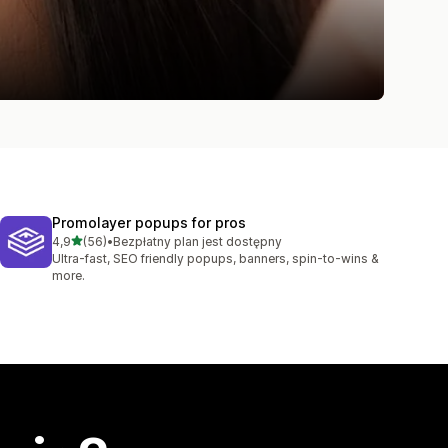
Promolayer popups for pros
na 5 gwiazdek
4,9
(56)
•
Bezpłatny plan jest dostępny
Łączna liczba recenzji: 56
Ultra-fast, SEO friendly popups, banners, spin-to-wins &
more.