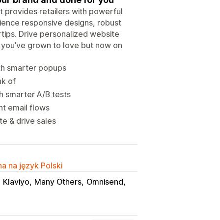
 provides retailers with powerful
rience responsive designs, robust
tips. Drive personalized website
you’ve grown to love but now on
ith smarter popups
nk of
h smarter A/B tests
t email flows
e & drive sales
a na język Polski
Klaviyo
Many Others
Omnisend