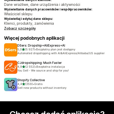
Dane wrażliwe, dane urządzenia i aktywności
Wyświetlanie danych pracowników i współpracowników:
Właściciel sklepu
Wyświetlaj i edytuj dane sklepu:
Klienci, produkty, zamówienia
Zobacz szczegóły
Więcej podobnych aplikacji
DSers: Dropship+AliExpress+AI
na 5 gwiazdek
5,0
(5 927)
•
Bezpłatny plan jest dostępny
Łączna liczba recenzji: 5927
Automated dropshipping with AI&AliExpress/Alibaba/US supplier
CJdropshipping: Much Faster
na 5 gwiazdek
4,9
(2 552)
•
Bezpłatna instalacja
Łączna liczba recenzji: 2552
You Sell - We source and ship for you!
Shopify Collective
na 5 gwiazdek
4,4
(359)
•
Gratis
Łączna liczba recenzji: 359
Sell new products without inventory