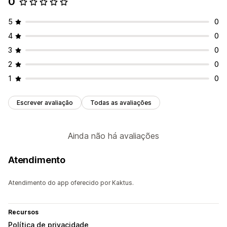
0
Layouts automáticos
Análises
5
0
Acompanhamento de engajamento
4
0
Acompanhamento de conversões
3
0
2
0
1
0
Escrever avaliação
Todas as avaliações
Ainda não há avaliações
Atendimento
Atendimento do app oferecido por Kaktus.
Recursos
Política de privacidade