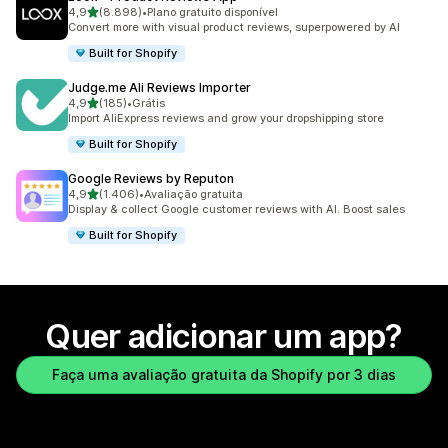
de 5 estrelas
4,9
(8.898)
•
Plano gratuito disponível
8898 avaliações ao todo
Convert more with visual product reviews, superpowered by AI
Built for Shopify
Judge.me Ali Reviews Importer
de 5 estrelas
4,9
(185)
•
Grátis
185 avaliações ao todo
Import AliExpress reviews and grow your dropshipping store
Built for Shopify
Google Reviews by Reputon
de 5 estrelas
4,9
(1.406)
•
Avaliação gratuita
1406 avaliações ao todo
Display & collect Google customer reviews with AI. Boost sales
Built for Shopify
Quer adicionar um app?
Faça uma avaliação gratuita da Shopify por 3 dias