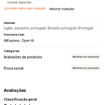
review importer.
Contém texto sem tradução
Mostrar tradução
Idiomas
inglês, espanhol, português (Brasil)e português (Portugal)
Funciona com
AliExpress
Open AI
Categorias
Avaliações de produtos
Mostrar os recursos
Opções de exibição
Prova social
Mostrar os recursos
Depoimentos
Avaliações por estrelas
Selos
Carrosséis
Tipos de conteúdo
Layout de grade
Página de todas as avaliações
Avaliações
Resumos de avaliações
Filtragem
Avaliações
Opções de exibição
Maneiras de obter avaliações
Classificação geral
Contagem de avaliações
Produtos favoritos
Pop-ups
Importação e exportação
Automações