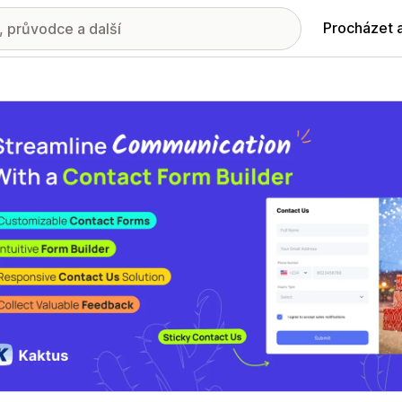
Procházet 
ie propagovaných obrázků