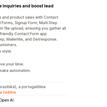
e inquiries and boost lead
s and product sales with Contact
 Forms, Signup Form, Multi Step
m file upload, ensuring you gather all
r-friendly Contact Form app
imp, Mailerlite, and Getresponse.
customers.
 style.
ave your time.
 make automation.
brazilská), a portugalština
a čeština
Open AI