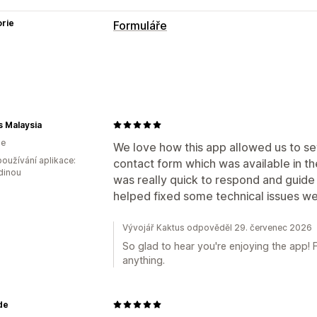
rie
Formuláře
Typy formulářů
Kontakty
Vlastní
Zpětná vazba
Nahr
Automaticky otevíraná okna
Registr
Přizpůsobení
 Malaysia
ie
Přetahovací editor
Písmo a barva
Vl
We love how this app allowed us to se
oužívání aplikace:
contact form which was available in th
Vložené formuláře
E-mailové šablon
dinou
was really quick to respond and guide
Podmíněná logika
helped fixed some technical issues we
Správa dat
Vývojář Kaktus odpověděl 29. červenec 2026
E-mailové odpovědi
Export dat
Pane
So glad to hear you're enjoying the app! F
anything.
de