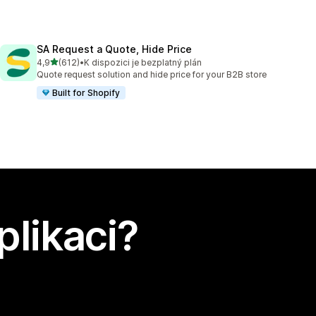
SA Request a Quote, Hide Price
z 5 hvězd
4,9
(612)
•
K dispozici je bezplatný plán
Celkový počet recenzí: 612
Quote request solution and hide price for your B2B store
Built for Shopify
plikaci?