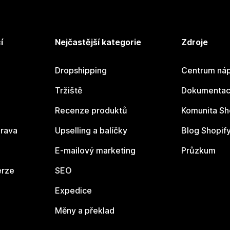
í
Nejčastější kategorie
Zdroje
Dropshipping
Centrum náp
Tržiště
Dokumentace
Recenze produktů
Komunita Sh
rava
Upselling a balíčky
Blog Shopif
E-mailový marketing
Průzkum
erze
SEO
Expedice
Měny a překlad