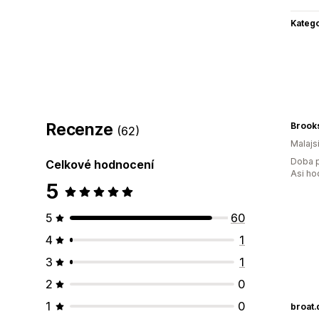
Katego
Recenze
Brooks
(62)
Malajs
Doba p
Celkové hodnocení
Asi ho
5
5
60
4
1
3
1
2
0
1
0
broat.