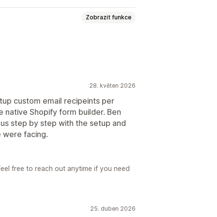
Zobrazit funkce
ání souboru
Více kroků
Novinky
ace
Průzkumy
28. květen 2026
astní pole
Vlastní CSS
tup custom email recipeints per
e native Shopify form builder. Ben
y
Více jazyků
Dynamická logika
 us step by step with the setup and
 were facing.
l
Analytika
CAPTCHA
eel free to reach out anytime if you need
25. duben 2026