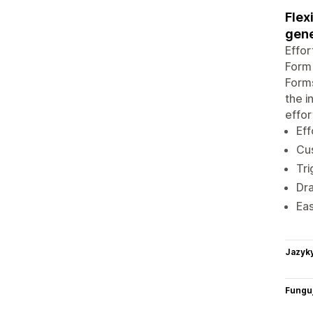
Flex
gene
Effor
Form 
Forms
the i
effor
Eff
Cus
Tri
Dra
Eas
Jazyk
Funguj