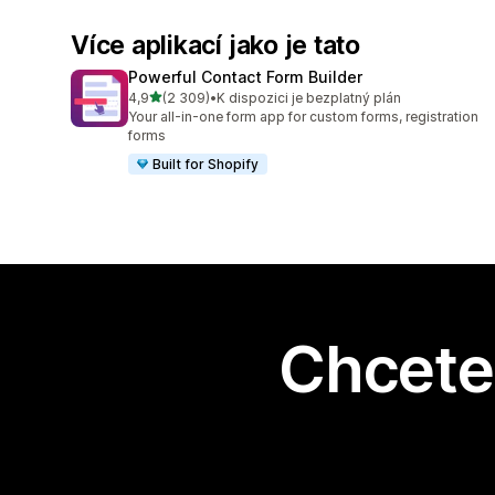
Více aplikací jako je tato
Powerful Contact Form Builder
z 5 hvězd
4,9
(2 309)
•
K dispozici je bezplatný plán
Celkový počet recenzí: 2309
Your all-in-one form app for custom forms, registration
forms
Built for Shopify
Chcete 