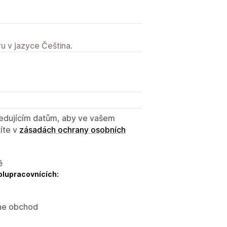
u v jazyce Čeština.
sledujícím datům, aby ve vašem
íte v
zásadách ochrany osobních
ě
olupracovnících:
ine obchod