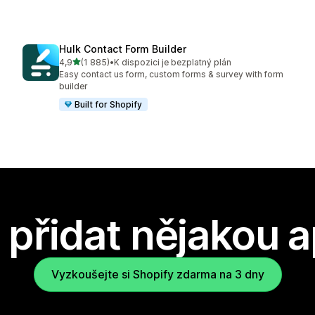
Hulk Contact Form Builder
z 5 hvězd
4,9
(1 885)
•
K dispozici je bezplatný plán
Celkový počet recenzí: 1885
Easy contact us form, custom forms & survey with form
builder
Built for Shopify
přidat nějakou a
Vyzkoušejte si Shopify zdarma na 3 dny