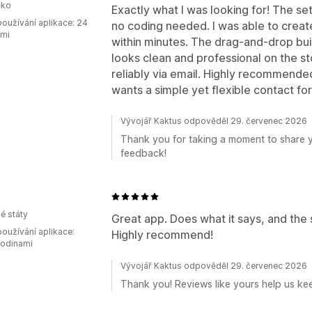
ko
Exactly what I was looking for! The se
oužívání aplikace: 24
no coding needed. I was able to crea
ami
within minutes. The drag-and-drop build
looks clean and professional on the st
reliably via email. Highly recommend
wants a simple yet flexible contact form
Vývojář Kaktus odpověděl 29. červenec 2026
Thank you for taking a moment to share y
feedback!
é státy
Great app. Does what it says, and the 
oužívání aplikace:
Highly recommend!
hodinami
Vývojář Kaktus odpověděl 29. červenec 2026
Thank you! Reviews like yours help us kee