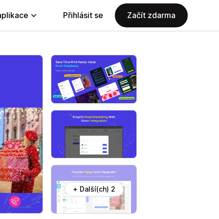
aplikace
Přihlásit se
Začít zdarma
+ Další(ch) 2