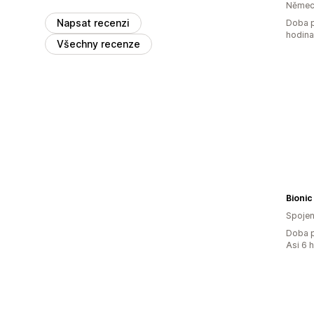
Němec
Napsat recenzi
Doba p
hodin
Všechny recenze
Bionic
Spojen
Doba p
Asi 6 