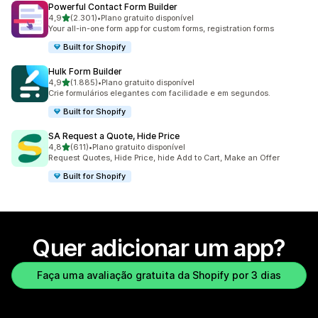
Powerful Contact Form Builder
de 5 estrelas
4,9
(2.301)
•
Plano gratuito disponível
2301 avaliações ao todo
Your all-in-one form app for custom forms, registration forms
Built for Shopify
Hulk Form Builder
de 5 estrelas
4,9
(1.885)
•
Plano gratuito disponível
1885 avaliações ao todo
Crie formulários elegantes com facilidade e em segundos.
Built for Shopify
SA Request a Quote, Hide Price
de 5 estrelas
4,8
(611)
•
Plano gratuito disponível
611 avaliações ao todo
Request Quotes, Hide Price, hide Add to Cart, Make an Offer
Built for Shopify
Quer adicionar um app?
Faça uma avaliação gratuita da Shopify por 3 dias