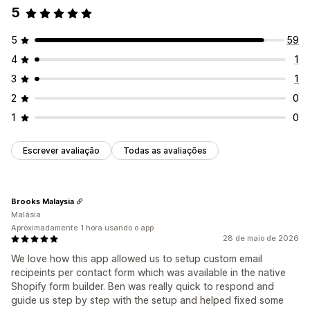
5
Personalização
Editor de arrastar e soltar
Fonte e cor
5
59
Campos personalizados
CSS personalizado
4
1
Formulários incorporados
Modelos de e-mail
3
1
Em vários idiomas
Lógica dinâmica
Lógica condicional
2
0
Gerenciamento de dados
1
0
Respostas de e-mail
Exportação de dados
Painel de controle
Análises
CAPTCHA
Escrever avaliação
Todas as avaliações
Brooks Malaysia
Malásia
Aproximadamente 1 hora usando o app
28 de maio de 2026
We love how this app allowed us to setup custom email
recipeints per contact form which was available in the native
Shopify form builder. Ben was really quick to respond and
guide us step by step with the setup and helped fixed some