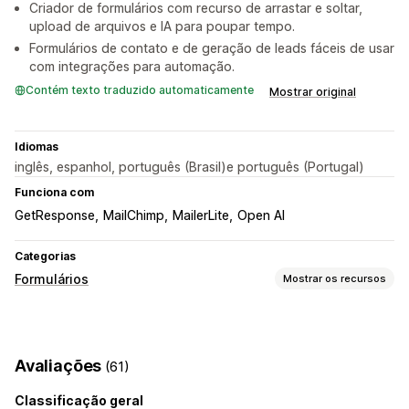
Criador de formulários com recurso de arrastar e soltar,
upload de arquivos e IA para poupar tempo.
Formulários de contato e de geração de leads fáceis de usar
com integrações para automação.
Contém texto traduzido automaticamente
Mostrar original
Idiomas
inglês, espanhol, português (Brasil)e português (Portugal)
Funciona com
GetResponse
MailChimp
MailerLite
Open AI
Categorias
Formulários
Mostrar os recursos
Tipos de formulários
Contatos
Personalizado
Feedback
Upload de arquivo
Avaliações
(61)
Várias etapas
Newsletters
Pop-ups
Inscrições
Pesquisas
Classificação geral