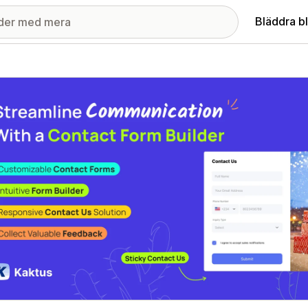
Bläddra b
ri med utvalda bilder