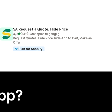
SA Request a Quote, Hide Price
av 5 stjärnor
4,9
(612)
•
Gratisplan tillgänglig
612 recensioner totalt
Request Quotes, Hide Price, hide Add to Cart, Make an
Offer
Built for Shopify
app?