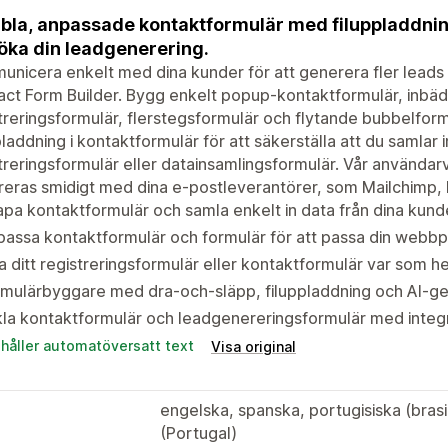
ibla, anpassade kontaktformulär med filuppladdnin
öka din leadgenerering.
nicera enkelt med dina kunder för att generera fler leads
ct Form Builder. Bygg enkelt popup-kontaktformulär, inbäd
treringsformulär, flerstegsformulär och flytande bubbelformulä
pladdning i kontaktformulär för att säkerställa att du samlar in
treringsformulär eller datainsamlingsformulär. Vår användar
reras smidigt med dina e-postleverantörer, som Mailchimp, 
pa kontaktformulär och samla enkelt in data från dina kund
assa kontaktformulär och formulär för att passa din webbpla
a ditt registreringsformulär eller kontaktformulär var som he
mulärbyggare med dra-och-släpp, filuppladdning och AI-gen
la kontaktformulär och leadgenereringsformulär med integr
ehåller automatöversatt text
Visa original
engelska, spanska, portugisiska (brasi
(Portugal)