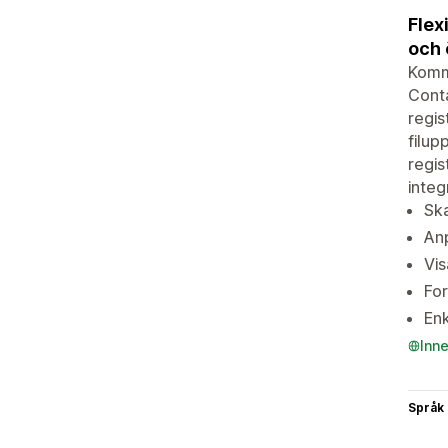
Flex
och 
Kommu
Conta
regis
filup
regis
integ
Ska
Anp
Vis
For
Enk
Inn
Språk