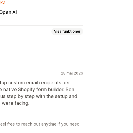
ska
Open AI
Visa funktioner
ppladdning
Flera steg
Nyhetsbrev
er
28 maj 2026
 och färger
Anpassade fält
tup custom email recipeints per
e native Shopify form builder. Ben
E-postmallar
Flera språk
 us step by step with the setup and
 were facing.
anel
Analysverktyg
CAPTCHA
eel free to reach out anytime if you need