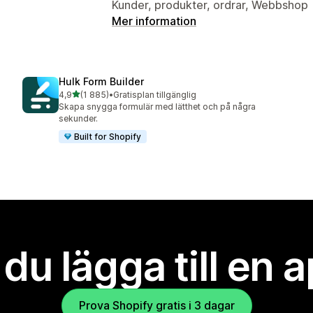
Kunder, produkter, ordrar, Webbshop
Mer information
Hulk Form Builder
av 5 stjärnor
4,9
(1 885)
•
Gratisplan tillgänglig
1885 recensioner totalt
Skapa snygga formulär med lätthet och på några
sekunder.
Built for Shopify
l du lägga till en 
Prova Shopify gratis i 3 dagar