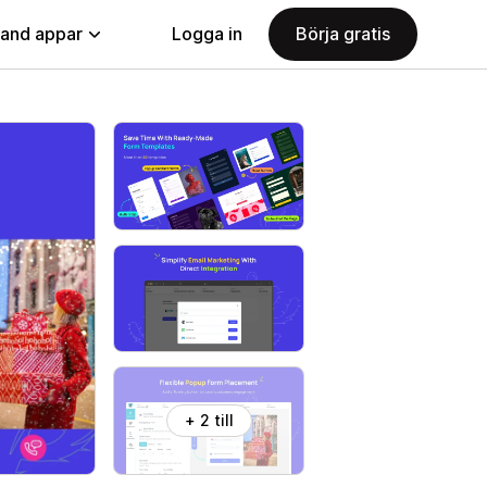
land appar
Logga in
Börja gratis
+ 2 till