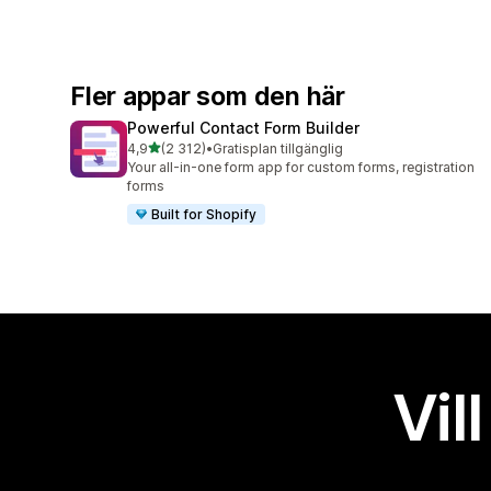
Fler appar som den här
Powerful Contact Form Builder
av 5 stjärnor
4,9
(2 312)
•
Gratisplan tillgänglig
2312 recensioner totalt
Your all-in-one form app for custom forms, registration
forms
Built for Shopify
Vil