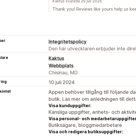
Kaktus svarade 29 juli 2026
Thank you! Reviews like yours help us kee
ser
Integritetspolicy
Den här utvecklaren erbjuder inte dir
klare
Kaktus
Webbplats
Chisinau, MD
ring
10 juli 2024
tkomst
Appen behöver tillgång till följande d
butik. Läs mer om anledningen till det
Visa kunduppgifter:
Känsliga uppgifter, enhets- och aktivi
Visa personal- och medarbetaruppgifter
Butiksägare, bloggmedarbetare
Visa och redigera butiksuppgifter: