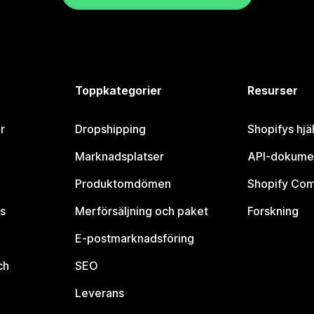
Toppkategorier
Resurser
r
Dropshipping
Shopifys hjä
Marknadsplatser
API-dokume
Produktomdömen
Shopify Co
s
Merförsäljning och paket
Forskning
E-postmarknadsföring
ch
SEO
Leverans