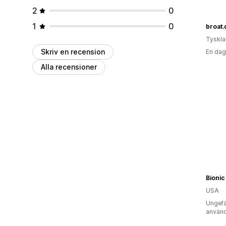
2
0
1
0
broat.
Tyskl
Skriv en recension
En dag
Alla recensioner
Bionic
USA
Ungefä
använd