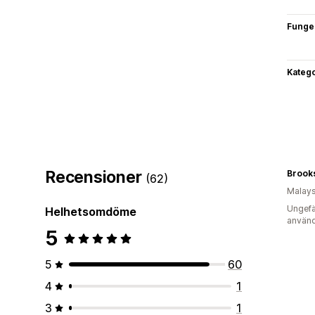
Funge
Katego
Recensioner
Brooks
(62)
Malays
Ungefä
Helhetsomdöme
använd
5
5
60
4
1
3
1