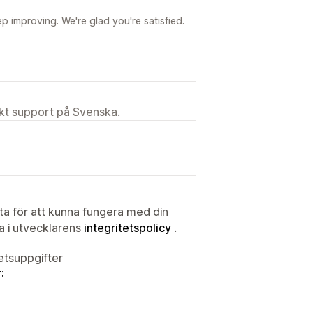
p improving. We're glad you're satisfied.
ekt support på Svenska.
ata för att kunna fungera med din
ta i utvecklarens
integritetspolicy
.
tetsuppgifter
: