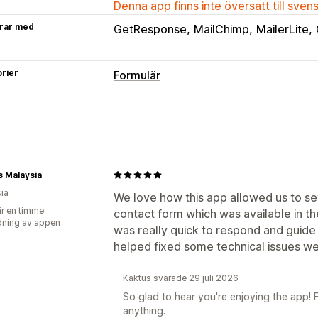
Denna app finns inte översatt till sven
rar med
GetResponse
MailChimp
MailerLite
rier
Formulär
Formulärtyper
Kontakter
Anpassad
Feedback
Filu
Popup-fönster
Registreringar
Enkät
Anpassning
 Malaysia
ia
Dra och släpp-redigerare
Teckensnitt
We love how this app allowed us to se
r en timme
contact form which was available in th
Anpassad CSS
Inbäddade formulär
ning av appen
was really quick to respond and guide
Dynamisk logik
Villkorlig logik
helped fixed some technical issues we
Hantering av data
Kaktus svarade 29 juli 2026
E-postsvar
Dataexport
Instrumentp
So glad to hear you're enjoying the app! F
anything.