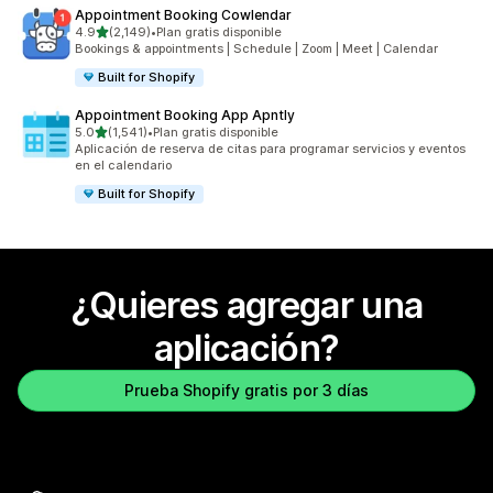
Appointment Booking Cowlendar
de 5 estrellas
4.9
(2,149)
•
Plan gratis disponible
2149 reseñas en total
Bookings & appointments | Schedule | Zoom | Meet | Calendar
Built for Shopify
Appointment Booking App Apntly
de 5 estrellas
5.0
(1,541)
•
Plan gratis disponible
1541 reseñas en total
Aplicación de reserva de citas para programar servicios y eventos
en el calendario
Built for Shopify
¿Quieres agregar una
aplicación?
Prueba Shopify gratis por 3 días