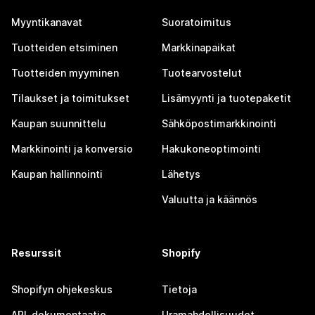
Myyntikanavat
Suoratoimitus
Tuotteiden etsiminen
Markkinapaikat
Tuotteiden myyminen
Tuotearvostelut
Tilaukset ja toimitukset
Lisämyynti ja tuotepaketit
Kaupan suunnittelu
Sähköpostimarkkinointi
Markkinointi ja konversio
Hakukoneoptimointi
Kaupan hallinnointi
Lähetys
Valuutta ja käännös
Resurssit
Shopify
Shopifyn ohjekeskus
Tietoja
API-dokumentaatio
Uramahdollisuudet