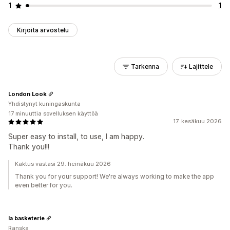
1
1
Kirjoita arvostelu
Tarkenna
Lajittele
London Look
Yhdistynyt kuningaskunta
17 minuuttia sovelluksen käyttöä
17. kesäkuu 2026
Super easy to install, to use, I am happy.
Thank you!!!
Kaktus vastasi 29. heinäkuu 2026
Thank you for your support! We're always working to make the app
even better for you.
la basketerie
Ranska