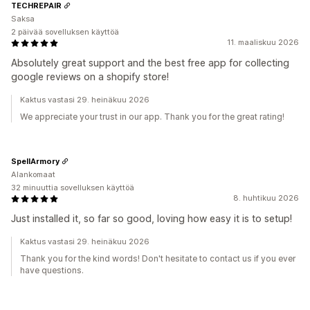
TECHREPAIR
Saksa
2 päivää sovelluksen käyttöä
11. maaliskuu 2026
Absolutely great support and the best free app for collecting
google reviews on a shopify store!
Kaktus vastasi 29. heinäkuu 2026
We appreciate your trust in our app. Thank you for the great rating!
SpellArmory
Alankomaat
32 minuuttia sovelluksen käyttöä
8. huhtikuu 2026
Just installed it, so far so good, loving how easy it is to setup!
Kaktus vastasi 29. heinäkuu 2026
Thank you for the kind words! Don't hesitate to contact us if you ever
have questions.