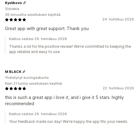
Kyslikovo
Slovakia
36 minuuttia sovelluksen käyttöä
24. huhtikuu 2026
Great app with great support. Thank you
Kaktus vastasi 29. heinäkuu 2026
Thanks a lot for the positive review! We're committed to keeping the
app reliable and easy to use.
M BLACK
Yhdistynyt kuningaskunta
Noin 21 tuntia sovelluksen käyttöä
22. huhtikuu 2026
this is such a great app i love it, and i give it 5 stars. highly
recommended
Kaktus vastasi 29. heinäkuu 2026
Your feedback made our day! We're happy the app fits your needs.