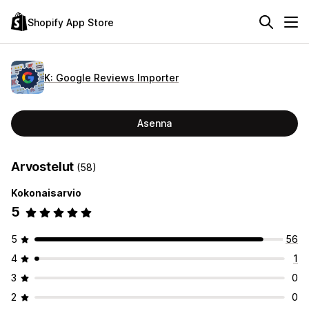
Shopify App Store
K: Google Reviews Importer
Asenna
Arvostelut
(58)
Kokonaisarvio
5
5
56
4
1
3
0
2
0