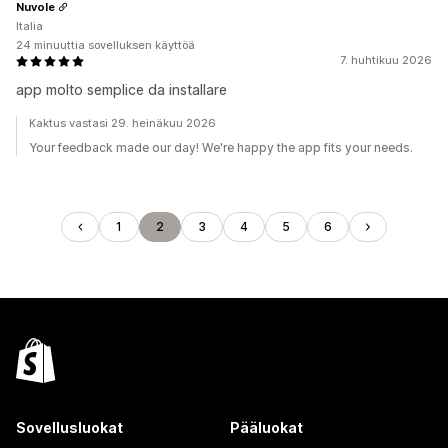
Nuvole
Italia
24 minuuttia sovelluksen käyttöä
7. huhtikuu 2026
app molto semplice da installare
Kaktus vastasi 29. heinäkuu 2026
Your feedback made our day! We're happy the app fits your needs.
1
2
3
4
5
6
Sovellusluokat
Pääluokat