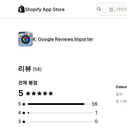
Shopify App Store
K: Google Reviews Importer
리뷰
(58)
전체 평점
Osteo
5
칠레
앱 사용
5
56
4
1
3
0