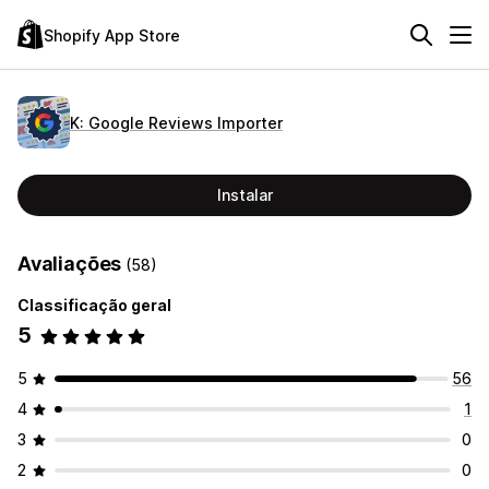
Shopify App Store
K: Google Reviews Importer
Instalar
Avaliações
(58)
Classificação geral
5
5
56
4
1
3
0
2
0