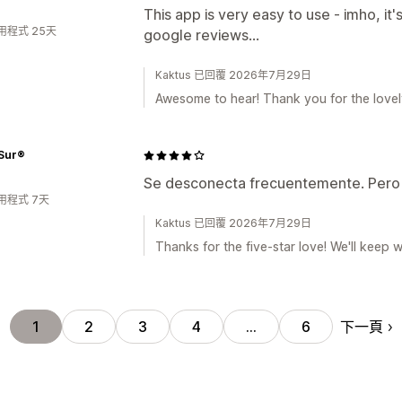
This app is very easy to use - imho, it
用程式 25天
google reviews...
Kaktus 已回覆 2026年7月29日
Awesome to hear! Thank you for the lovely
Sur®
Se desconecta frecuentemente. Pero
用程式 7天
Kaktus 已回覆 2026年7月29日
Thanks for the five-star love! We'll keep 
下一頁
1
2
3
4
…
6