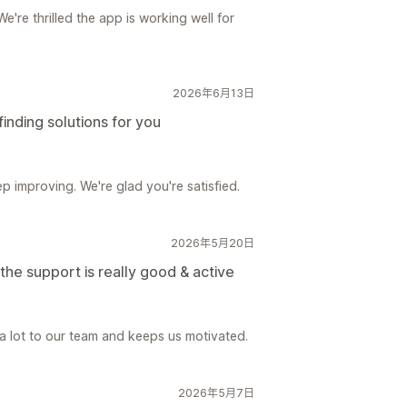
're thrilled the app is working well for
2026年6月13日
inding solutions for you
p improving. We're glad you're satisfied.
2026年5月20日
& the support is really good & active
 a lot to our team and keeps us motivated.
2026年5月7日