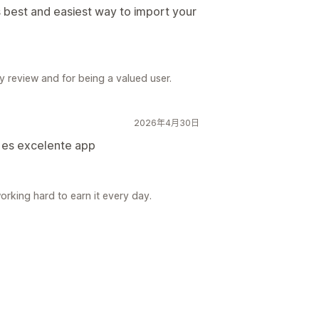
's best and easiest way to import your
 review and for being a valued user.
2026年4月30日
 es excelente app
working hard to earn it every day.