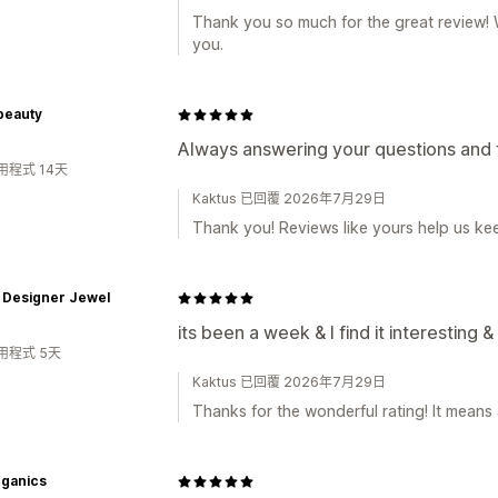
Thank you so much for the great review! We
you.
beauty
Always answering your questions and f
用程式 14天
Kaktus 已回覆 2026年7月29日
Thank you! Reviews like yours help us kee
y Designer Jewel
its been a week & I find it interesting 
用程式 5天
Kaktus 已回覆 2026年7月29日
Thanks for the wonderful rating! It means
rganics