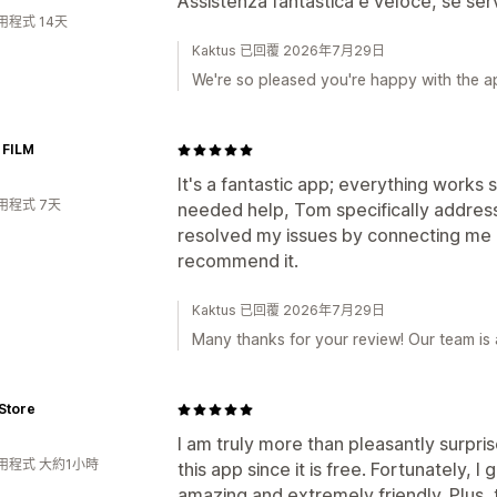
Assistenza fantastica e veloce, se ser
用程式 14天
Kaktus 已回覆 2026年7月29日
We're so pleased you're happy with the a
 FILM
It's a fantastic app; everything works
用程式 7天
needed help, Tom specifically addre
resolved my issues by connecting me di
recommend it.
Kaktus 已回覆 2026年7月29日
Many thanks for your review! Our team is 
Store
I am truly more than pleasantly surpris
用程式 大約1小時
this app since it is free. Fortunately, I
amazing and extremely friendly. Plus,