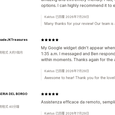
options. I can highly recommend it to
Kaktus 已回覆 2026年7月29日
Many thanks for your review! Our team is 
adeJKTreasures
My Google widget didn't appear when I
用程式 大約1個月
1:35 a.m. I messaged and Ben respond
within moments. Thanks again for the 
Kaktus 已回覆 2026年7月29日
Awesome to hear! Thank you for the lovely
ERIA DEL BORGO
Assistenza efficace da remoto, sempli
用程式 40分鐘
Kaktus 已回覆 2026年7月29日