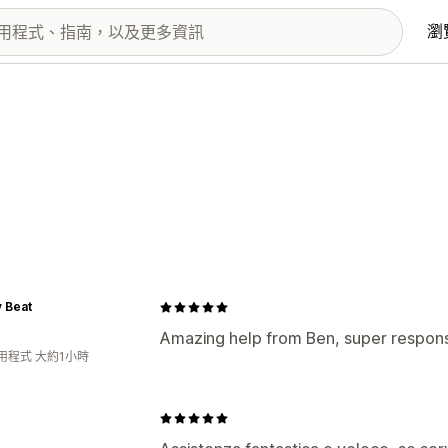
瀏
 Beat
Amazing help from Ben, super respons
用程式 大約1小時