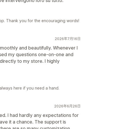
ve intervengono loro su tutto.
pp. Thank you for the encouraging words!
2026年7月16日
 smoothly and beautifully. Whenever I
ssed my questions one-on-one and
rectly to my store. I highly
always here if you need a hand.
2026年6月26日
ed. I had hardly any expectations for
 gave it a chance. The support is
 there are so many customization