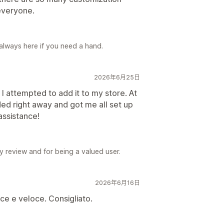
 everyone.
always here if you need a hand.
2026年6月25日
 attempted to add it to my store. At
ed right away and got me all set up
assistance!
 review and for being a valued user.
2026年6月16日
ce e veloce. Consigliato.