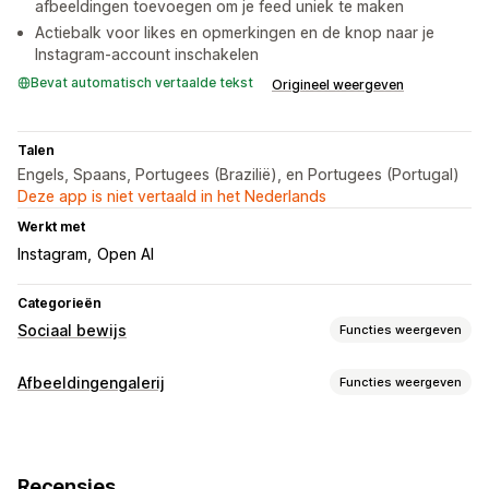
afbeeldingen toevoegen om je feed uniek te maken
Actiebalk voor likes en opmerkingen en de knop naar je
Instagram-account inschakelen
Bevat automatisch vertaalde tekst
Origineel weergeven
Talen
Engels, Spaans, Portugees (Brazilië), en Portugees (Portugal)
Deze app is niet vertaald in het Nederlands
Werkt met
Instagram
Open AI
Categorieën
Sociaal bewijs
Functies weergeven
Contenttypes
Afbeeldingengalerij
Functies weergeven
UGC
Foto's
Video's
Reels
Hashtags
Gallerijtypen
Weergaveopties
Carrousel
Masonry
Grid
Rij
Schuifregelaar
Video
UGC
Aangepaste opmaak
Social links
Recensies