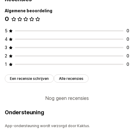
Aanpassing
Analytics
Algemene beoordeling
Aangepaste stijlen
Aangepaste CSS
Pictogrampositie
Betrokkenheid volgen
0
Formaataanpassing van afbeeldingen
Inzoomen op afbeelding
Zweefeffecten
5
0
Mobiel responsief
Delen via social media
4
0
3
0
2
0
1
0
Een recensie schrijven
Alle recensies
Nog geen recensies
Ondersteuning
App-ondersteuning wordt verzorgd door Kaktus.