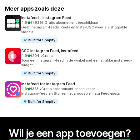
Meer apps zoals deze
Instafeed ‑ Instagram Feed
van 5 sterren
4,9
(1.929)
•
Gratis abonnement beschikbaar
1929 recensies in totaal
Geef Instagram-feeds, Reels en Insta-UGC weer als shoppable
video's
Built for Shopify
GSC Instagram Feed, Instafeed
van 5 sterren
4,9
(204)
•
Gratis
204 recensies in totaal
Toon een Instagram-feed in de winkel met een strakke instafeed-
widget
Built for Shopify
Instafeed for Instagram Feed
van 5 sterren
4,9
(373)
•
Gratis abonnement beschikbaar
373 recensies in totaal
Instagram-feed en Stories met shoppable Insta Feed-posts
Built for Shopify
Wil je een app toevoegen?