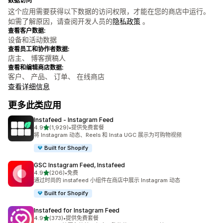
数据访问
这个应用需要获得以下数据的访问权限，才能在您的商店中运行。
如需了解原因，请查阅开发人员的
隐私政策
。
查看客户数据:
设备和活动数据
查看员工和协作者数据:
店主、 博客撰稿人
查看和编辑商店数据:
客户、 产品、 订单、 在线商店
查看详细信息
更多此类应用
Instafeed ‑ Instagram Feed
星（满分 5 星）
4.9
(1,929)
•
提供免费套餐
总共 1929 条评论
将 Instagram 动态、Reels 和 Insta UGC 展示为可购物视频
Built for Shopify
GSC Instagram Feed, Instafeed
星（满分 5 星）
4.9
(206)
•
免费
总共 206 条评论
通过时尚的 instafeed 小组件在商店中展示 Instagram 动态
Built for Shopify
Instafeed for Instagram Feed
星（满分 5 星）
4.9
(373)
•
提供免费套餐
总共 373 条评论