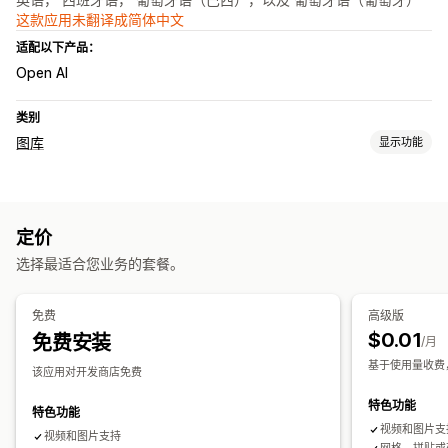
这款应用未翻译成简体中文
适配以下产品：
Open AI
类别
图库
显示功能
图库类型
拼贴
作品集
网格
列表
视频
定价
自定义
选择最适合您业务的套餐。
自定义样式
自定义 CSS
拖放式编辑器
字幕
悬停效果
自动适应移动设备
免费
高级版
$0.01
免费安装
/月
基于使用量收费，
该应用对开发商店免费
特色功能
特色功能
视频和图片支
视频和图片支持