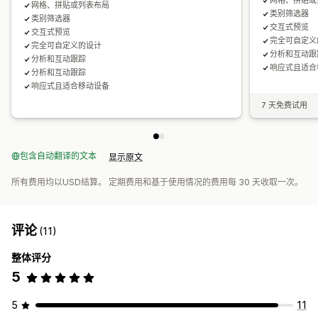
网格、拼贴或
网格、拼贴或列表布局
类别筛选器
类别筛选器
交互式预览
交互式预览
完全可自定义
完全可自定义的设计
分析和互动跟
分析和互动跟踪
响应式且适合
分析和互动跟踪
响应式且适合移动设备
7 天免费试用
包含自动翻译的文本
显示原文
所有费用均以USD结算。 定期费用和基于使用情况的费用每 30 天收取一次。
评论
(11)
整体评分
5
5
11