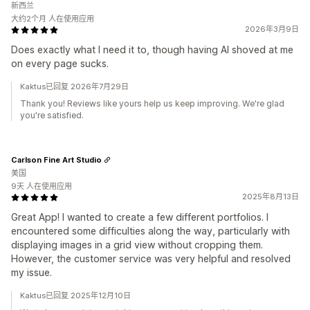
新西兰
大约2个月 人在使用应用
2026年3月9日
Does exactly what I need it to, though having AI shoved at me
on every page sucks.
Kaktus已回复 2026年7月29日
Thank you! Reviews like yours help us keep improving. We're glad
you're satisfied.
Carlson Fine Art Studio
美国
9天 人在使用应用
2025年8月13日
Great App! I wanted to create a few different portfolios. I
encountered some difficulties along the way, particularly with
displaying images in a grid view without cropping them.
However, the customer service was very helpful and resolved
my issue.
Kaktus已回复 2025年12月10日