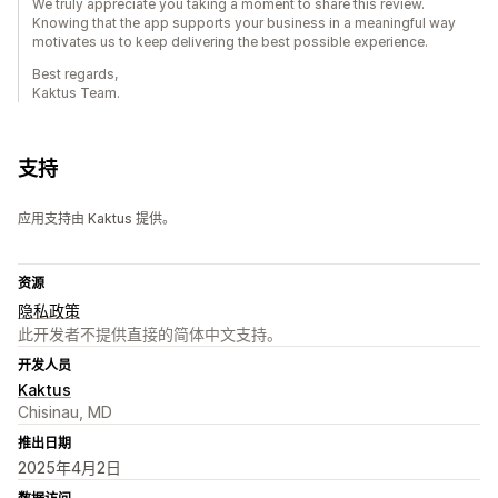
We truly appreciate you taking a moment to share this review.
Knowing that the app supports your business in a meaningful way
motivates us to keep delivering the best possible experience.
Best regards,
Kaktus Team.
支持
应用支持由 Kaktus 提供。
资源
隐私政策
此开发者不提供直接的简体中文支持。
开发人员
Kaktus
Chisinau, MD
推出日期
2025年4月2日