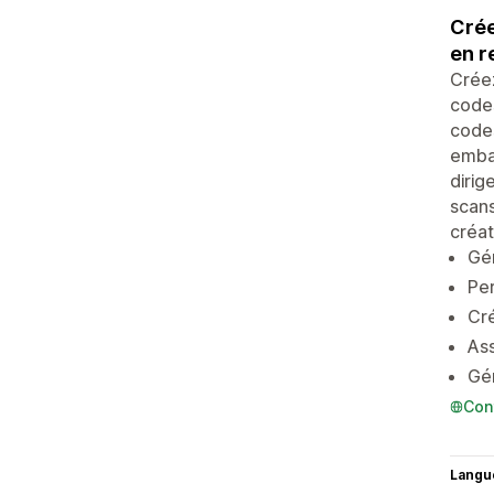
Crée
en r
Crée
codes
codes
embal
dirig
scans
créat
Gén
Per
Cré
Ass
Gén
Con
Langu