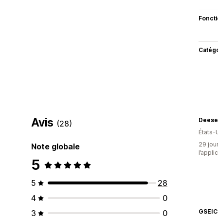
Fonct
Catég
Avis
Deese
(28)
États-
29 jour
Note globale
l’appli
5
5
28
4
0
GSEIC
3
0