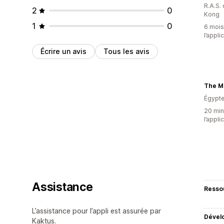
R.A.S.
2
0
Kong
1
0
6 mois 
l’appli
Écrire un avis
Tous les avis
The M
Égypt
20 minu
l’appli
Assistance
Resso
L’assistance pour l’appli est assurée par
Dével
Kaktus.