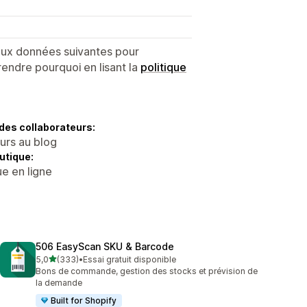
 aux données suivantes pour
endre pourquoi en lisant la
politique
des collaborateurs:
eurs au blog
utique:
e en ligne
506 EasyScan SKU & Barcode
étoile(s) sur 5
5,0
(333)
•
Essai gratuit disponible
333 avis au total
Bons de commande, gestion des stocks et prévision de
la demande
Built for Shopify