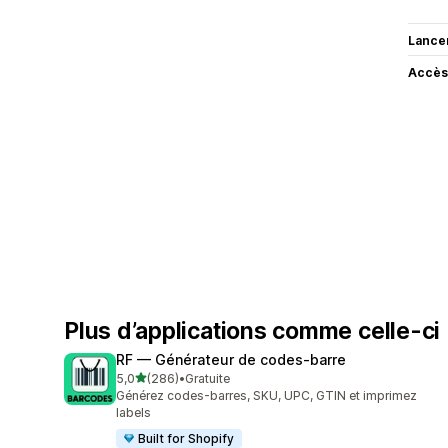
Lance
Accès
Plus d’applications comme celle-ci
RF — Générateur de codes‑barre
étoile(s) sur 5
5,0
(286)
•
Gratuite
286 avis au total
Générez codes-barres, SKU, UPC, GTIN et imprimez
labels
Built for Shopify