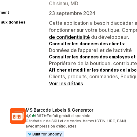
Chisinau, MD
ment
23 septembre 2024
 aux données
Cette application a besoin d’accéder
fonctionner sur votre boutique. Compr
de confidentialité
du développeur.
Consulter les données des clients:
Données de l’appareil et de l’activité
Consulter les données des employés et 
Propriétaire de la boutique, contribut
Afficher et modifier les données de la bo
Clients, produits, commandes, Boutiqu
Voir les détails
MS Barcode Labels & Generator
étoile(s) sur 5
4,9
(367)
•
Forfait gratuit disponible
367 avis au total
Générateur de SKU et de codes-barres (GTIN, UPC, EAN)
avec impression d’étiquettes
Built for Shopify