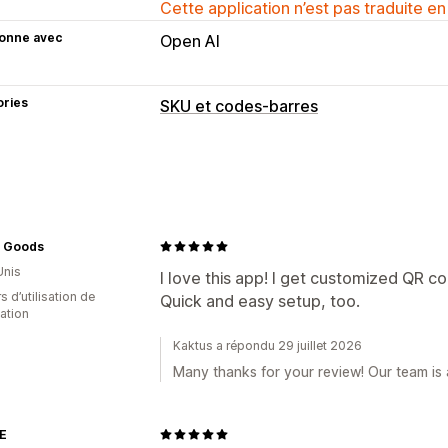
Cette application n’est pas traduite en
ionne avec
Open AI
ories
SKU et codes-barres
Gestion de code-barres
Codes QR
Lecture
Gestion des SKU
 Goods
Modèles personnalisés
Règles perso
Unis
I love this app! I get customized QR co
Impression d’étiquettes
s d’utilisation de
Quick and easy setup, too.
cation
Modèles personnalisés
Éléments per
Mises en page personnalisées
Taille
Kaktus a répondu 29 juillet 2026
Many thanks for your review! Our team is 
E