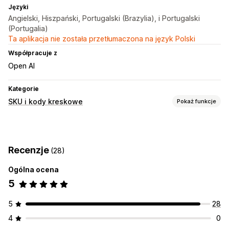
Języki
Angielski, Hiszpański, Portugalski (Brazylia), i Portugalski
(Portugalia)
Ta aplikacja nie została przetłumaczona na język Polski
Współpracuje z
Open AI
Kategorie
SKU i kody kreskowe
Pokaż funkcje
Zarządzanie kodami kreskowymi
Kody QR
Skanowanie
Recenzje
(28)
Zarządzanie SKU
Ogólna ocena
Niestandardowe szablony
Reguły niestandardowe
5
Druk etykiet
Niestandardowe szablony
Elementy niestandardowe
5
28
Układy niestandardowe
Rozmiary niestandardowe
Obrazy
4
0