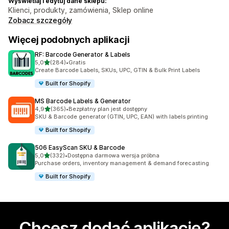
Wyświetlaj i edytuj dane sklepu:
Klienci, produkty, zamówienia, Sklep online
Zobacz szczegóły
Więcej podobnych aplikacji
RF: Barcode Generator & Labels
na 5 gwiazdek
5,0
(284)
•
Gratis
Łączna liczba recenzji: 284
Create Barcode Labels, SKUs, UPC, GTIN & Bulk Print Labels
Built for Shopify
MS Barcode Labels & Generator
na 5 gwiazdek
4,9
(365)
•
Bezpłatny plan jest dostępny
Łączna liczba recenzji: 365
SKU & Barcode generator (GTIN, UPC, EAN) with labels printing
Built for Shopify
506 EasyScan SKU & Barcode
na 5 gwiazdek
5,0
(332)
•
Dostępna darmowa wersja próbna
Łączna liczba recenzji: 332
Purchase orders, inventory management & demand forecasting
Built for Shopify
Chcesz dodać aplikację?