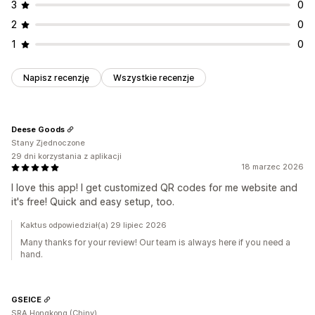
Wielojęzyczne
3
0
2
0
1
0
Napisz recenzję
Wszystkie recenzje
Deese Goods
Stany Zjednoczone
29 dni korzystania z aplikacji
18 marzec 2026
I love this app! I get customized QR codes for me website and
it's free! Quick and easy setup, too.
Kaktus odpowiedział(a) 29 lipiec 2026
Many thanks for your review! Our team is always here if you need a
hand.
GSEICE
SRA Hongkong (Chiny)