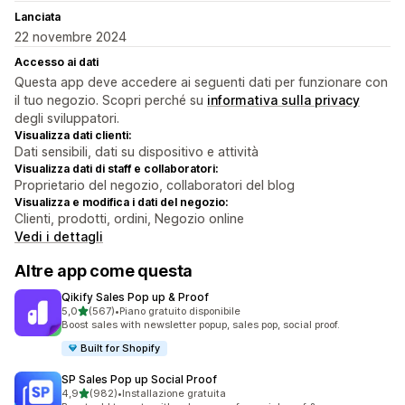
Lanciata
22 novembre 2024
Accesso ai dati
Questa app deve accedere ai seguenti dati per funzionare con
il tuo negozio. Scopri perché su
informativa sulla privacy
degli sviluppatori.
Visualizza dati clienti:
Dati sensibili, dati su dispositivo e attività
Visualizza dati di staff e collaboratori:
Proprietario del negozio, collaboratori del blog
Visualizza e modifica i dati del negozio:
Clienti, prodotti, ordini, Negozio online
Vedi i dettagli
Altre app come questa
Qikify Sales Pop up & Proof
stelle su 5
5,0
(567)
•
Piano gratuito disponibile
567 recensioni totali
Boost sales with newsletter popup, sales pop, social proof.
Built for Shopify
SP Sales Pop up Social Proof
stelle su 5
4,9
(982)
•
Installazione gratuita
982 recensioni totali