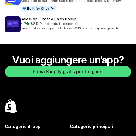
Boost add to carts with sales popup for social proof & urgency
Built for Shopify
SalesPop: Order & Sales Popup
stelle su 5
4,7
(881)
•
Piano gratuito disponibile
881 recensioni totali
Beautiful sales pop-ups to boost SMS & Email Optins growth
Vuoi aggiungere un’app?
Prova Shopify gratis per tre giorni
Categorie di app
Categorie principali