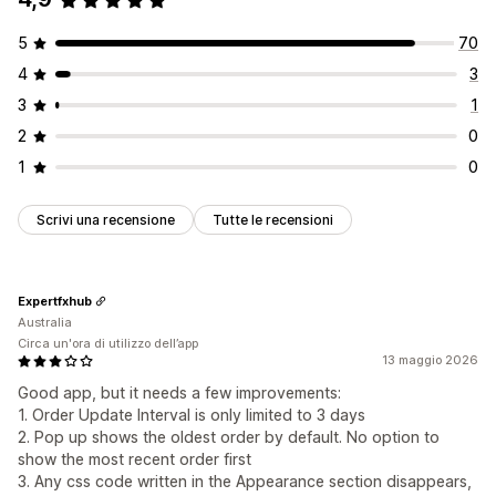
API e webhook
Analisi
Monitoraggio del coinvolgimento
5
70
Monitoraggio delle conversioni
4
3
3
1
2
0
1
0
Scrivi una recensione
Tutte le recensioni
Expertfxhub
Australia
Circa un'ora di utilizzo dell’app
13 maggio 2026
Good app, but it needs a few improvements:
1. Order Update Interval is only limited to 3 days
2. Pop up shows the oldest order by default. No option to
show the most recent order first
3. Any css code written in the Appearance section disappears,