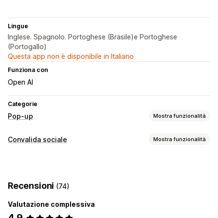
Lingue
Inglese. Spagnolo. Portoghese (Brasile)e Portoghese
(Portogallo)
Questa app non è disponibile in Italiano
Funziona con
Open AI
Categorie
Pop-up
Mostra funzionalità
Tipi di pop-up
Convalida sociale
Mostra funzionalità
Pop-up di vendita
Pop-up carrello
Annunci
Tipi di contenuti
Pop-up personalizzati
Foto
Gestione pop-up
Recensioni
(74)
Opzioni di visualizzazione
Strumento Editor
Modelli
Codice personalizzato
Valutazione complessiva
Acquisti recenti
Font personalizzati
Campagne
Trigger e regole
Targeting
4,9