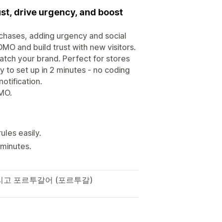
st, drive urgency, and boost
urchases, adding urgency and social
OMO and build trust with new visitors.
tch your brand. Perfect for stores
 to set up in 2 minutes - no coding
tification.
OMO.
ules easily.
 minutes.
리고 포르투갈어 (포르투갈)