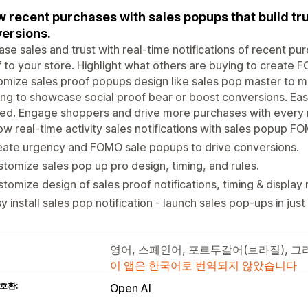
 recent purchases with sales popups that build tru
ersions.
ase sales and trust with real-time notifications of recent p
 to your store. Highlight what others are buying to create F
mize sales proof popups design like sales pop master to ma
ng to showcase social proof bear or boost conversions. Easy
d. Engage shoppers and drive more purchases with every no
w real-time activity sales notifications with sales popup F
eate urgency and FOMO sale popups to drive conversions.
tomize sales pop up pro design, timing, and rules.
tomize design of sales proof notifications, timing & display r
y install sales pop notification - launch sales pop-ups in just
영어, 스페인어, 포르투갈어(브라질), 그
이 앱은 한국어로 번역되지 않았습니다
호환:
Open AI