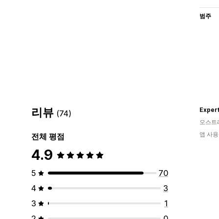
범주
리뷰
Exper
(74)
오스트
앱 사용
전체 평점
4.9
5
70
4
3
3
1
2
0