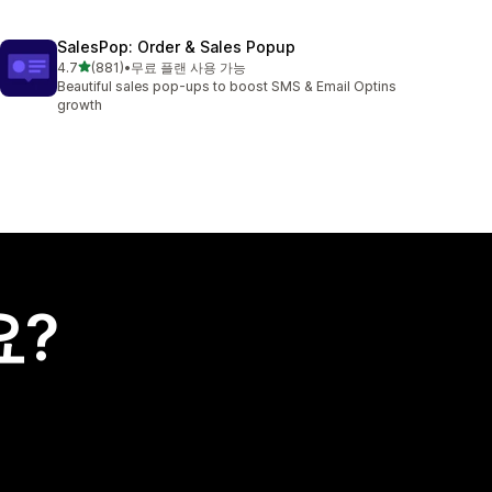
SalesPop: Order & Sales Popup
별 5개 중
4.7
(881)
•
무료 플랜 사용 가능
총 리뷰 881개
Beautiful sales pop-ups to boost SMS & Email Optins
growth
요?