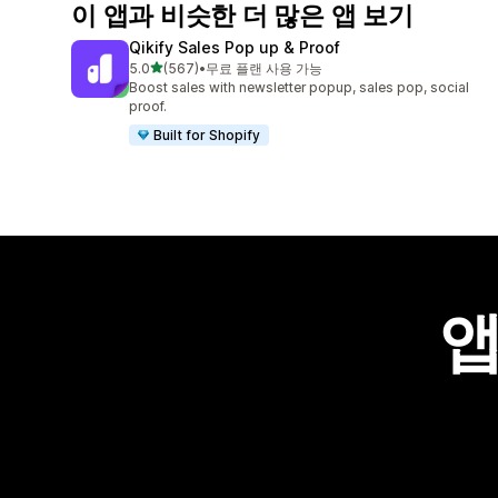
이 앱과 비슷한 더 많은 앱 보기
Qikify Sales Pop up & Proof
별 5개 중
5.0
(567)
•
무료 플랜 사용 가능
총 리뷰 567개
Boost sales with newsletter popup, sales pop, social
proof.
Built for Shopify
앱