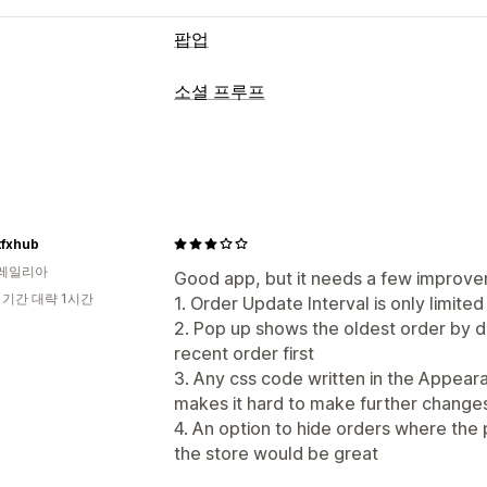
팝업
팝업 유형
소셜 프루프
판매 팝업
카트 팝업
공지 사항
사용자 
콘텐츠 유형
팝업 관리
사진
편집기 도구
템플릿
사용자 지정 코드
표시 옵션
타게팅
API 및 Webhook
tfxhub
최근 구매
레일리아
Good app, but it needs a few improve
분석
 기간 대략 1시간
1. Order Update Interval is only limited
참여 추적
전환 추적
2. Pop up shows the oldest order by d
recent order first
3. Any css code written in the Appear
makes it hard to make further changes 
4. An option to hide orders where the 
the store would be great