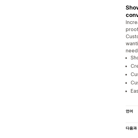
Show
conv
Incre
proof
Custo
wanti
neede
Sho
Cr
Cus
Cus
Eas
언어
다음과 