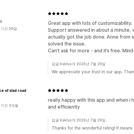
엘
Great app with lots of customizability.
 기간 29일
Support answered in about a minute, w
actually got the job done. Anne from 
solved the issue.
Can’t ask for more - and it’s free. Min
답글 Kaktus개 2026년 7월 29일
We appreciate your trust in our app. Thank
ce of slad road
really happy with this app and when i h
 기간 3개월
and efficiently
답글 Kaktus개 2026년 7월 29일
Thanks for the wonderful rating! It means