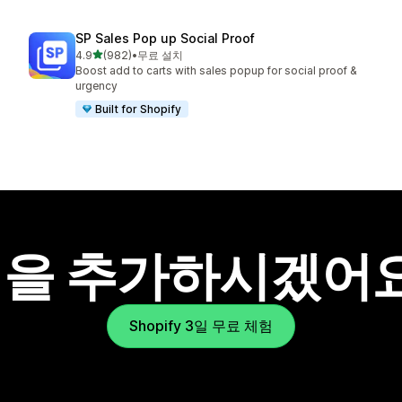
SP Sales Pop up Social Proof
별 5개 중
4.9
(982)
•
무료 설치
총 리뷰 982개
Boost add to carts with sales popup for social proof &
urgency
Built for Shopify
을 추가하시겠어
Shopify 3일 무료 체험