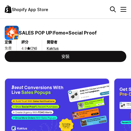
Shopify App Store
SALES POP UP:Fomo+Social Proof
定價
評分
開發者
免費
4.9
(74)
Kaktus
安裝