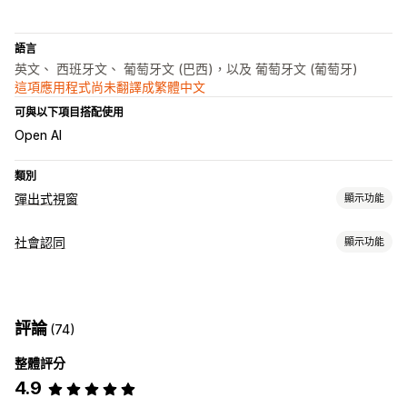
語言
英文、 西班牙文、 葡萄牙文 (巴西)，以及 葡萄牙文 (葡萄牙)
這項應用程式尚未翻譯成繁體中文
可與以下項目搭配使用
Open AI
類別
彈出式視窗
顯示功能
彈出式視窗類型
社會認同
顯示功能
特賣活動彈出式視窗
購物車彈出式視窗
公告
自訂彈出式視窗
內容類型
管理彈出式視窗
相片
編輯工具
範本
自訂代碼
自訂字型
行銷活動
觸發條件與規則
評論
(74)
顯示選項
目標設定
API 與 Webhook
整體評分
最近購買商品
4.9
分析