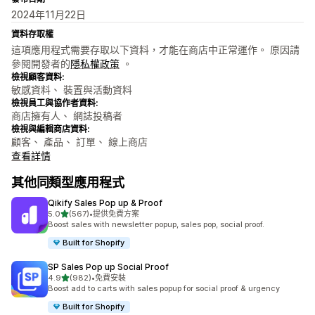
2024年11月22日
資料存取權
這項應用程式需要存取以下資料，才能在商店中正常運作。 原因請
參閱開發者的
隱私權政策
。
檢視顧客資料:
敏感資料、 裝置與活動資料
檢視員工與協作者資料:
商店擁有人、 網誌投稿者
檢視與編輯商店資料:
顧客、 產品、 訂單、 線上商店
查看詳情
其他同類型應用程式
Qikify Sales Pop up & Proof
滿分 5 顆星
5.0
(567)
•
提供免費方案
共有 567 則評價
Boost sales with newsletter popup, sales pop, social proof.
Built for Shopify
SP Sales Pop up Social Proof
滿分 5 顆星
4.9
(982)
•
免費安裝
共有 982 則評價
Boost add to carts with sales popup for social proof & urgency
Built for Shopify