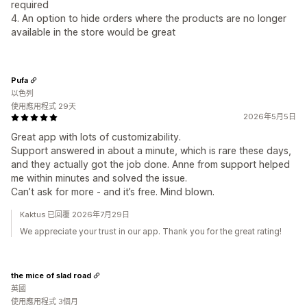
required
4. An option to hide orders where the products are no longer
available in the store would be great
Pufa
以色列
使用應用程式 29天
2026年5月5日
Great app with lots of customizability.
Support answered in about a minute, which is rare these days,
and they actually got the job done. Anne from support helped
me within minutes and solved the issue.
Can’t ask for more - and it’s free. Mind blown.
Kaktus 已回覆 2026年7月29日
We appreciate your trust in our app. Thank you for the great rating!
the mice of slad road
英國
使用應用程式 3個月