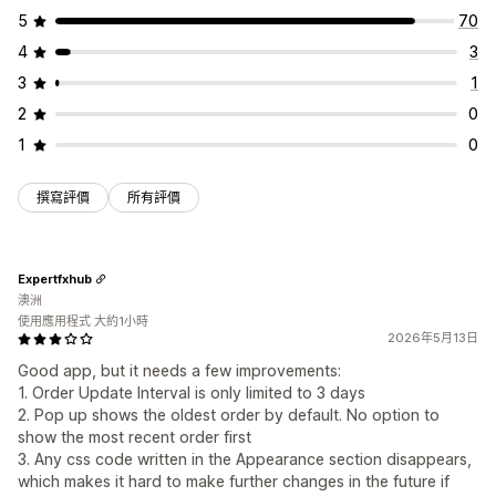
互動追蹤
轉換追蹤
5
70
4
3
3
1
2
0
1
0
撰寫評價
所有評價
Expertfxhub
澳洲
使用應用程式 大約1小時
2026年5月13日
Good app, but it needs a few improvements:
1. Order Update Interval is only limited to 3 days
2. Pop up shows the oldest order by default. No option to
show the most recent order first
3. Any css code written in the Appearance section disappears,
which makes it hard to make further changes in the future if