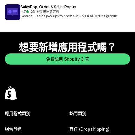
SalesPop: Order & Sales Popup
滿分 5 顆星
4.7
(881)
•
提供免費方案
共有 881 則評價
Beautiful sales pop-ups to boost SMS & Email Optins growth
想要新增應用程式嗎？
免費試用 Shopify 3 天
應用程式類別
熱門類別
銷售管道
直運 (Dropshipping)