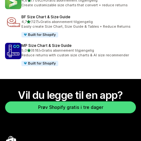
av 5 stjerner
4,8
(1 092)
•
Gratis abonnement tilgjengelig
Totalt 1092 omtaler
Create customizable size charts that convert + reduce returns
BF Size Chart & Size Guide
av 5 stjerner
4,7
(127)
•
Gratis abonnement tilgjengelig
Totalt 127 omtaler
Easily create Size Chart, Size Guide & Tables + Reduce Returns
Built for Shopify
MP Size Chart & Size Guide
av 5 stjerner
5,0
(818)
•
Gratis abonnement tilgjengelig
Totalt 818 omtaler
Reduce returns with custom size charts & AI size recommender
Built for Shopify
Vil du legge til en app?
Prøv Shopify gratis i tre dager