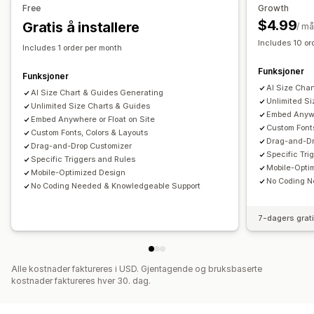
Free
Growth
$4.99
Gratis å installere
/ m
Includes 10 or
Includes 1 order per month
Funksjoner
Funksjoner
AI Size Cha
AI Size Chart & Guides Generating
Unlimited S
Unlimited Size Charts & Guides
Embed Anywh
Embed Anywhere or Float on Site
Custom Fonts
Custom Fonts, Colors & Layouts
Drag-and-Dr
Drag-and-Drop Customizer
Specific Tri
Specific Triggers and Rules
Mobile-Opti
Mobile-Optimized Design
No Coding N
No Coding Needed & Knowledgeable Support
7-dagers grat
Alle kostnader faktureres i USD. Gjentagende og bruksbaserte
kostnader faktureres hver 30. dag.