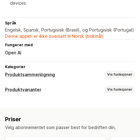
devices.
Språk
Engelsk, Spansk, Portugisisk (Brasil), og Portugisisk (Portugal)
Denne appen er ikke oversatt til Norsk (bokmål)
Fungerer med
Open AI
Kategorier
Produktsammenligning
Vis funksjoner
Sammenligningsverktøy
Produktvarianter
Vis funksjoner
Sammenligningsside
Sammenligningstabell
Tilpasning
Popup-vinduer
Størrelseskart
Varianter
Skrifttyper
Dimensjoner
Tilpasset tekst
Tilpasset CSS
Visningsalternativer
Priser
Størrelseskart
Tabellayout
Tilpasset CSS
Farge og skrifttype
Velg abonnementet som passer best for bedriften din.
Tilpasset tekst
Maler
Produktside
Mobilresponsiv