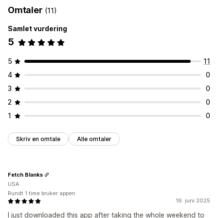
Omtaler
(11)
Samlet vurdering
5
5
11
4
0
3
0
2
0
1
0
Skriv en omtale
Alle omtaler
Fetch Blanks
USA
Rundt 1 time bruker appen
16. juni 2025
I just downloaded this app after taking the whole weekend to