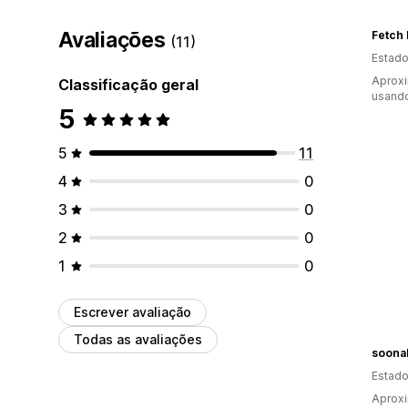
Avaliações
Fetch 
(11)
Estado
Aproxi
Classificação geral
usand
5
5
11
4
0
3
0
2
0
1
0
Escrever avaliação
Todas as avaliações
soona
Estado
Aprox