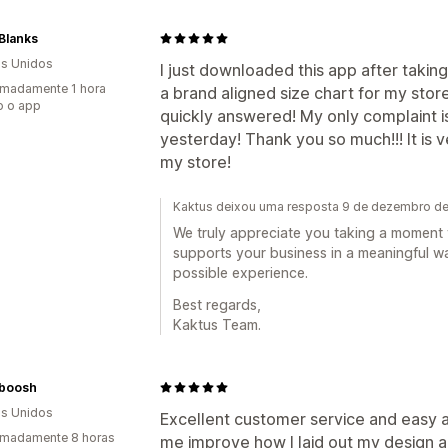
Blanks
s Unidos
I just downloaded this app after taki
madamente 1 hora
a brand aligned size chart for my store
o o app
quickly answered! My only complaint is 
yesterday! Thank you so much!!! It is 
my store!
Kaktus deixou uma resposta 9 de dezembro d
We truly appreciate you taking a moment t
supports your business in a meaningful wa
possible experience.
Best regards,
Kaktus Team.
boosh
s Unidos
Excellent customer service and easy 
imadamente 8 horas
me improve how I laid out my design 