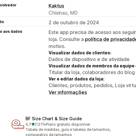
volvedor
Kaktus
Chisinau, MD
do
2 de outubro de 2024
o aos dados
Este app precisa de acesso aos segui
loja. Consulte a
política de privacidad
motivo.
Visualizar dados de clientes:
Dados de dispositivo e de atividade
Visualizar dados de membros da equipe 
Titular da loja, colaboradores do blog
Ver e editar dados da loja:
Clientes, produtos, pedidos, Loja virtu
Ver informações
BF Size Chart & Size Guide
de 5 estrelas
4,7
(127)
•
Plano gratuito disponível
127 avaliações ao todo
Tabela de medidas, guia e tabelas de tamanhos,
comparativo de tamanhos