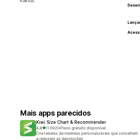
Kaktus.
Desen
Lança
Acess
Mais apps parecidos
Kiwi Size Chart & Recommender
de 5 estrelas
4,8
(1.092)
•
Plano gratuito disponível
1092 avaliações ao todo
Crie tabelas de medidas personalizáveis que convertem
e reduzem as devoluções