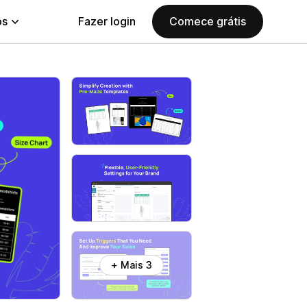
ps
Fazer login
Comece grátis
+ Mais 3