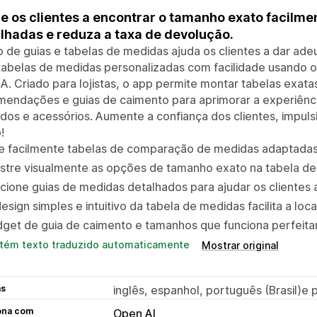
e os clientes a encontrar o tamanho exato facilm
lhadas e reduza a taxa de devolução.
 de guias e tabelas de medidas ajuda os clientes a dar ad
tabelas de medidas personalizadas com facilidade usando 
A. Criado para lojistas, o app permite montar tabelas exat
endações e guias de caimento para aprimorar a experiênci
dos e acessórios. Aumente a confiança dos clientes, impuls
!
ie facilmente tabelas de comparação de medidas adaptadas
tre visualmente as opções de tamanho exato na tabela de 
cione guias de medidas detalhados para ajudar os clientes 
esign simples e intuitivo da tabela de medidas facilita a lo
get de guia de caimento e tamanhos que funciona perfeita
tém texto traduzido automaticamente
Mostrar original
as
inglês, espanhol, português (Brasil)e
ona com
Open AI