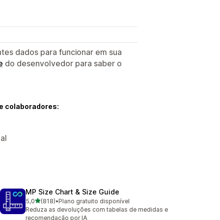
ntes dados para funcionar em sua
e
do desenvolvedor para saber o
e colaboradores:
al
MP Size Chart & Size Guide
de 5 estrelas
5,0
(818)
•
Plano gratuito disponível
818 avaliações ao todo
Reduza as devoluções com tabelas de medidas e
recomendação por IA