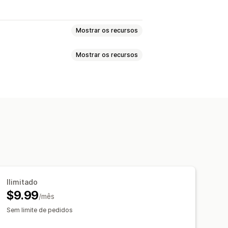
Mostrar os recursos
Mostrar os recursos
omparação
Pop-ups
ado
CSS personalizado
Cor e fonte
Texto personalizado
ividade para dispositivos móveis
Ilimitado
$9.99
/mês
Sem limite de pedidos