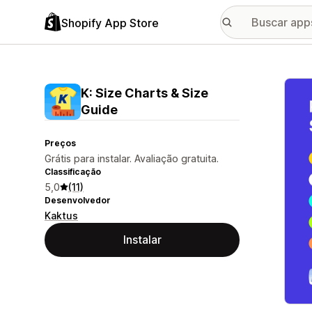
Shopify App Store
Galer
K: Size Charts & Size
Guide
Preços
Grátis para instalar. Avaliação gratuita.
Classificação
5,0
(11)
Desenvolvedor
Kaktus
Instalar