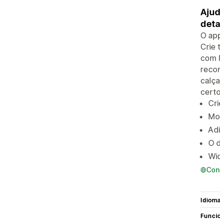
Ajud
deta
O app
Crie 
com I
recom
calça
certo
Cr
Mos
Adi
O d
Wid
Con
Idiom
Funci