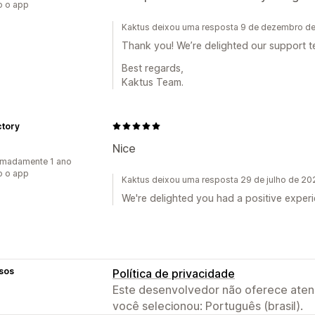
o o app
Kaktus deixou uma resposta 9 de dezembro d
Thank you! We’re delighted our support t
Best regards,
Kaktus Team.
ctory
Nice
imadamente 1 ano
o o app
Kaktus deixou uma resposta 29 de julho de 20
We're delighted you had a positive exper
sos
Política de privacidade
Este desenvolvedor não oferece atend
você selecionou: Português (brasil).