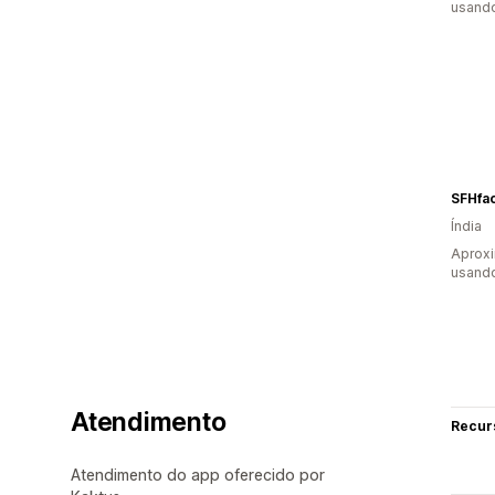
usand
SFHfa
Índia
Aprox
usand
Atendimento
Recur
Atendimento do app oferecido por