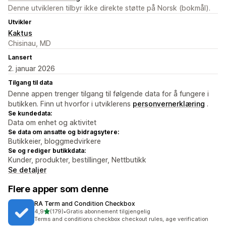
Denne utvikleren tilbyr ikke direkte støtte på Norsk (bokmål).
Utvikler
Kaktus
Chisinau, MD
Lansert
2. januar 2026
Tilgang til data
Denne appen trenger tilgang til følgende data for å fungere i
butikken. Finn ut hvorfor i utviklerens
personvernerklæring
.
Se kundedata:
Data om enhet og aktivitet
Se data om ansatte og bidragsytere:
Butikkeier, bloggmedvirkere
Se og rediger butikkdata:
Kunder, produkter, bestillinger, Nettbutikk
Se detaljer
Flere apper som denne
RA Term and Condition Checkbox
av 5 stjerner
4,9
(179)
•
Gratis abonnement tilgjengelig
Totalt 179 omtaler
Terms and conditions checkbox checkout rules, age verification