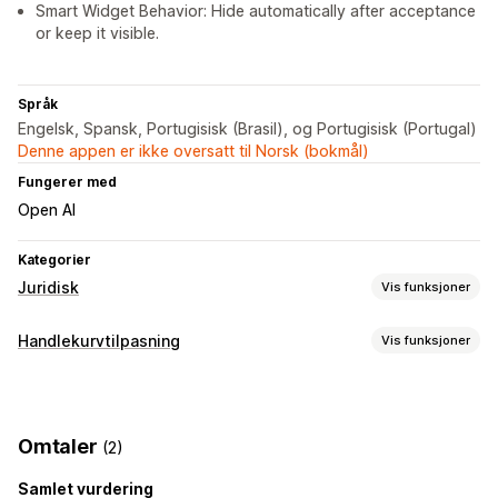
Smart Widget Behavior: Hide automatically after acceptance
or keep it visible.
Språk
Engelsk, Spansk, Portugisisk (Brasil), og Portugisisk (Portugal)
Denne appen er ikke oversatt til Norsk (bokmål)
Fungerer med
Open AI
Kategorier
Juridisk
Vis funksjoner
Samsvar
Handlekurvtilpasning
Vis funksjoner
Datapersonvern
Vilkår
Policyadministrasjon
TSE-samsvar
Handlekurv-visning
Tilpasning
Vilkår-avmerkingsboks
Avmerkingsboks
Farge og skrifttype
Plassering av widget
Omtaler
(2)
Tilpasset CSS
Egendefinert kode
Sidebegrensning
Samlet vurdering
Produktmålretting
Geolokalisering
Flere språk