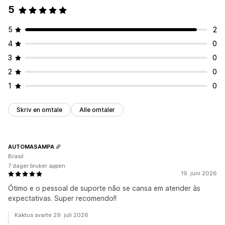
5
Tilpasset tekst
5
2
4
0
3
0
2
0
1
0
Skriv en omtale
Alle omtaler
AUTOMASAMPA
Brasil
7 dager bruker appen
19. juni 2026
Ótimo e o pessoal de suporte não se cansa em atender às
expectativas. Super recomendo!!
Kaktus svarte 29. juli 2026