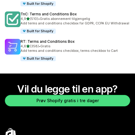
Built for Shopify
TnC: Terms and Conditions Box
av 5 stjerner
4,9
(510)
•
Gratis abonnement tilgjengelig
Totalt 510 omtaler
Add terms and conditions checkbox for GDPR, CCPA EU Withdrawal
Built for Shopify
RT: Terms and Conditions Box
av 5 stjerner
4,6
(358)
•
Gratis
Totalt 358 omtaler
Add terms and conditions checkbox, terms checkbox to Cart
Built for Shopify
Vil du legge til en app?
Prøv Shopify gratis i tre dager